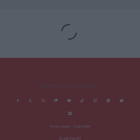
Deja una respuesta
Tu dirección de correo electrónico no será publicada.
Los campos
obligatorios están marcados con
*
Comentario
*
COPYRIGHT © 2011-2026 NEXTN
Nombre
*
Aviso Legal – Copyright
BLUE-NextN