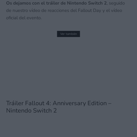
Os dejamos con el tráiler de Nintendo Switch 2
, seguido
de nuestro vídeo de reacciones del Fallout Day y el vídeo
oficial del evento.
Ver también
The Legend of Zelda: Ocarina of Time
Remake ya tiene ficha en la eShop, PEGI
y enlace de inscripción
11 junio, 2026 17:52
Tráiler Fallout 4: Anniversary Edition –
Nintendo Switch 2