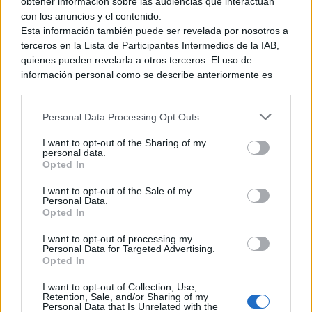
obtener información sobre las audiencias que interactúan
con los anuncios y el contenido.
Esta información también puede ser revelada por nosotros a
terceros en la Lista de Participantes Intermedios de la IAB,
quienes pueden revelarla a otros terceros. El uso de
información personal como se describe anteriormente es
una parte integral de cómo operamos nuestro sitio web,
obtenemos ingresos para apoyar a nuestro personal y
Personal Data Processing Opt Outs
generamos contenido relevante para nuestra audiencia.
Puede obtener más información sobre nuestras prácticas de
I want to opt-out of the Sharing of my
recopilación y uso de datos en nuestra Política de
personal data.
Reacciones Fallout Day – NextN
Privacidad.
Opted In
Si desea optar por no divulgar su información personal a
I want to opt-out of the Sale of my
terceros por nuestra parte, utilice la siguiente opción de
Personal Data.
exclusión y confirme su selección. Tenga en cuenta que
Opted In
después de que se procese su solicitud de exclusión, es
posible que continúe viendo anuncios basados en intereses
I want to opt-out of processing my
Personal Data for Targeted Advertising.
basados en la información personal utilizada por nosotros o
Opted In
en información personal divulgada a terceros antes de su
exclusión.
I want to opt-out of Collection, Use,
Puede optar por no participar en la divulgación adicional de
Retention, Sale, and/or Sharing of my
Personal Data that Is Unrelated with the
su información personal por parte de terceros en la Lista de