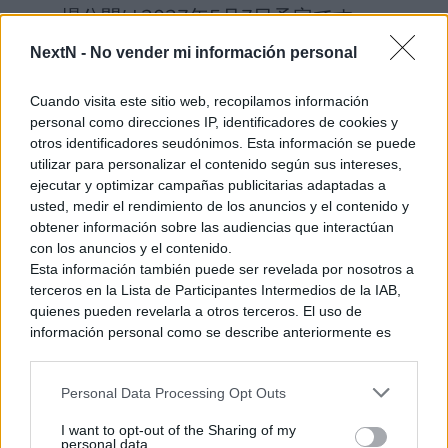
場公開は2027年5月7日予定です。
もうしばらくお待ちください。
NextN -
No vender mi información personal
pic.twitter.com/DbSAWWcCpC
Cuando visita este sitio web, recopilamos información
personal como direcciones IP, identificadores de cookies y
— 任天堂株式会社 (@Nintendo)
otros identificadores seudónimos. Esta información se puede
November 17, 2025
utilizar para personalizar el contenido según sus intereses,
ejecutar y optimizar campañas publicitarias adaptadas a
usted, medir el rendimiento de los anuncios y el contenido y
obtener información sobre las audiencias que interactúan
Por el momento no se ha revelado de forma oficial ninguna
con los anuncios y el contenido.
otra imagen, aunque
con el rodaje ya empezado no
Esta información también puede ser revelada por nosotros a
podemos descartar que llegue más material pronto
terceros en la Lista de Participantes Intermedios de la IAB,
.
quienes pueden revelarla a otros terceros. El uso de
información personal como se describe anteriormente es
Ver también
una parte integral de cómo operamos nuestro sitio web,
Moss abandona la realidad virtual tras el
obtenemos ingresos para apoyar a nuestro personal y
lanzamiento de Moss: The Forgotten
Personal Data Processing Opt Outs
generamos contenido relevante para nuestra audiencia.
Relic
Puede obtener más información sobre nuestras prácticas de
I want to opt-out of the Sharing of my
recopilación y uso de datos en nuestra Política de
19 mayo, 2026 22:24
personal data.