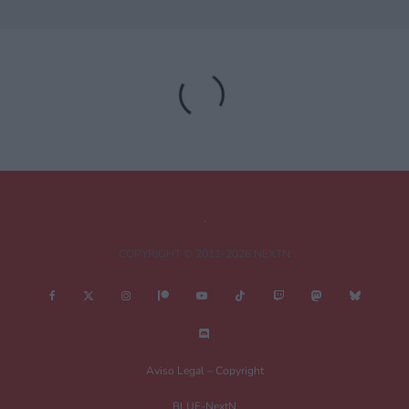
Deja una respuesta
Tu dirección de correo electrónico no será publicada.
Los campos
obligatorios están marcados con
*
Comentario
*
COPYRIGHT © 2011-2026 NEXTN
Nombre
*
Aviso Legal – Copyright
BLUE-NextN