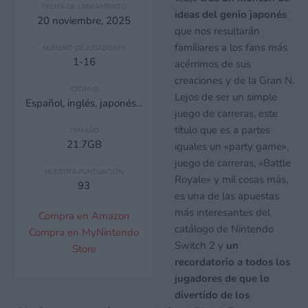
FECHA DE LANZAMIENTO
ideas del genio japonés
20 noviembre, 2025
que nos resultarán
familiares a los fans más
NUMERO DE JUGADORES
1-16
acérrimos de sus
creaciones y de la Gran N.
IDIOMAS
Lejos de ser un simple
Español, inglés, japonés...
juego de carreras, este
título que es a partes
TAMAÑO
21.7GB
iguales un «party game»,
juego de carreras, «Battle
NUESTRA PUNTUACIÓN
Royale» y mil cosas más,
93
es una de las apuestas
más interesantes del
Compra en Amazon
catálogo de Nintendo
Compra en MyNintendo
Switch 2 y
un
Store
recordatorio a todos los
jugadores de que lo
divertido de los