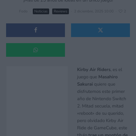
Fodo
·
Noticias
Reviews
·
2 diciembre, 2025 10:00
·
2
Kirby Air Riders
, es el
juego que
Masahiro
Sakurai
quiere que
disfrutemos este primer
año de Nintendo Switch
2. Mitad secuela, mitad
«reboot» de su querido,
pero olvidado Kirby Air
Ride de GameCube, este
título
trae un montón de