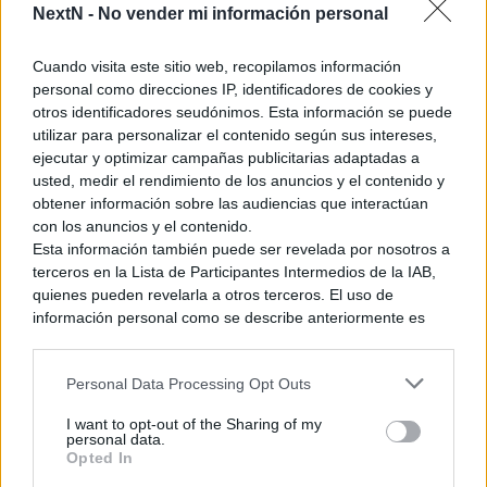
NextN -
No vender mi información personal
Kirby Air Riders – La trayectoria de Sakurai
Cuando visita este sitio web, recopilamos información
hecha videojuego
personal como direcciones IP, identificadores de cookies y
otros identificadores seudónimos. Esta información se puede
Kirby Air Riders es un juego tremendamente divertido
, es
utilizar para personalizar el contenido según sus intereses,
ejecutar y optimizar campañas publicitarias adaptadas a
caos puro en el sentido más entretenido de la palabra y eso
usted, medir el rendimiento de los anuncios y el contenido y
es porque tiene todos los elementos que han hecho que nos
obtener información sobre las audiencias que interactúan
enamoremos de los juegos de Masahiro Sakurai.
El modo
con los anuncios y el contenido.
«Pruebas Urbanas» es lo que dio vida más adelante a los
Esta información también puede ser revelada por nosotros a
modos multijugador de Kid Icarus Uprising y parte del
terceros en la Lista de Participantes Intermedios de la IAB,
modo «Smashventura» de Nintendo 3DS
.
Las decisiones
quienes pueden revelarla a otros terceros. El uso de
bifurcadas que también vimos en el Modo Arcade de
información personal como se describe anteriormente es
una parte integral de cómo operamos nuestro sitio web,
Smash para 3DS vuelven en el modo «Escapada» de este
obtenemos ingresos para apoyar a nuestro personal y
juego
, los efectos visuales y sonoros de este Kirby Air Riders,
Personal Data Processing Opt Outs
generamos contenido relevante para nuestra audiencia.
hasta el diseño de interfaz, son muy similares a los de Smash
Puede obtener más información sobre nuestras prácticas de
Ultimate, la movilidad, la respuesta de los controles…
Todo
I want to opt-out of the Sharing of my
recopilación y uso de datos en nuestra Política de
personal data.
lo que vemos hace que el juego no se sienta de un género
Privacidad.
Opted In
tradicional como las carreras o juego de lucha.
Si desea optar por no divulgar su información personal a