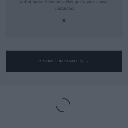
entrenadora Pokémon. ¡Hay que querer a esas
criaturitas!
MOSTRAR COMENTARIOS (0)
Deja una respuesta
Tu dirección de correo electrónico no será publicada.
Los campos
obligatorios están marcados con
*
Comentario
*