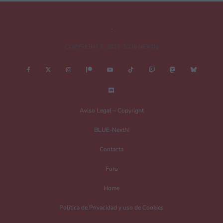
COPYRIGHT © 2011-2026 NEXTN
Nombre
*
Aviso Legal – Copyright
BLUE-NextN
Correo electrónico
*
Contacta
Foro
Guarda mi nombre, correo electrónico y web en este navegador para la
Home
próxima vez que comente.
Política de Privacidad y uso de Cookies
Recibir un correo electrónico con los siguientes comentarios a esta entrada.