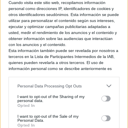
esperar. Sin embargo, eso no le ha impedido lograr el mayor
Cuando visita este sitio web, recopilamos información
récord hasta la fecha en la historia de la Gran N: un total de
personal como direcciones IP, identificadores de cookies y
155,37 millones de consolas distribuidoras,
lo que la
otros identificadores seudónimos. Esta información se puede
utilizar para personalizar el contenido según sus intereses,
convierte en la consola de Nintendo más vendida, superando
ejecutar y optimizar campañas publicitarias adaptadas a
a la mítica Nintendo DS.
usted, medir el rendimiento de los anuncios y el contenido y
obtener información sobre las audiencias que interactúan
con los anuncios y el contenido.
Esta información también puede ser revelada por nosotros a
Ver también
terceros en la Lista de Participantes Intermedios de la IAB,
¿Influirá la decisión de Sony en el futuro
quienes pueden revelarla a otros terceros. El uso de
del formato físico en Nintendo? Ésta es
información personal como se describe anteriormente es
la opinión de los analistas
una parte integral de cómo operamos nuestro sitio web,
obtenemos ingresos para apoyar a nuestro personal y
3 julio, 2026 16:25
Personal Data Processing Opt Outs
generamos contenido relevante para nuestra audiencia.
Puede obtener más información sobre nuestras prácticas de
I want to opt-out of the Sharing of my
recopilación y uso de datos en nuestra Política de
personal data.
En cuanto a las predicciones para finales del año fiscal,
Privacidad.
Opted In
Nintendo ha decidido no hacer ningún cambio en sus
Si desea optar por no divulgar su información personal a
I want to opt-out of the Sale of my
terceros por nuestra parte, utilice la siguiente opción de
estimaciones. La compañía sigue esperando vender
Personal Data.
exclusión y confirme su selección. Tenga en cuenta que
alrededor de 19 millones de Nintendo Switch 2 de aquí a
Opted In