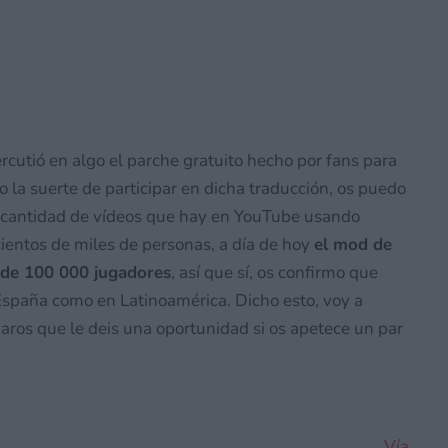
 en el evento de décimo aniversario de
Posibles filtraciones
rcutió en algo el parche gratuito hecho por fans para
la suerte de participar en dicha traducción, os puedo
n cantidad de vídeos que hay en YouTube usando
cientos de miles de personas, a día de hoy
el mod de
 de 100 000 jugadores
, así que sí, os confirmo que
España como en Latinoamérica. Dicho esto, voy a
daros que le deis una oportunidad si os apetece un par
Vía