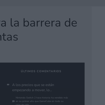
a la barrera de
ntas
ÚLTIMOS COMENTARIOS
A los precios que se están
empezando a mover, lo...
Nintendo Switch 2 hace historia: ha vendido más
en su primer año que GameCube en todo su
ciclo de vida