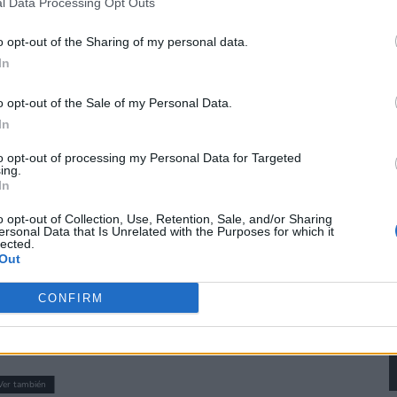
asados en la información personal utilizada por nosotros o en informac
or a limited time:
l Data Processing Opt Outs
 terceros antes de su exclusión.
1
por no participar en la divulgación adicional de su información person
o opt-out of the Sharing of my personal data.
en la Lista de participantes intermedios de la IAB.
In
dTBzZ
o opt-out of the Sale of my Personal Data.
gimon_games)
May 16, 2026
In
to opt-out of processing my Personal Data for Targeted
ing.
In
atillo en redes sociales, la cuenta oficial aprovechó la
o opt-out of Collection, Use, Retention, Sale, and/or Sharing
ersonal Data that Is Unrelated with the Purposes for which it
está de oferta en Japón y en Steam (7,99 euros)
.
lected.
Out
las occidentales, pero suele ocurrir varias veces al
 facilidad
. ¡Estad al loro para aprovechar esa ganga!
CONFIRM
Ver también