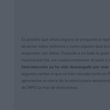
Lo que podría revelarse
Dead by Daylight. ¡OJO! 
27 mayo, 2026 11:22
Es posible que ahora alguno se pregunte si repe
alcanzar estos números y como alguien que tuvo 
responder con datos. Dejando a un lado la gra
nuestro parche, los cuales mostraron el pack a 
fantraducción ya ha sido descargado por más
algunas ventas sí que se han rascado tanto en 
aprovechar el cierre de la noticia para recomen
de JRPG la mar de disfrutones.