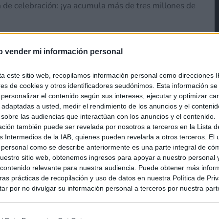
 de celebración: ¡ya acumula más de tres millones de
o vender mi información personal
th ya ha sido comprado más
ta este sitio web, recopilamos información personal como direcciones I
ores de cookies y otros identificadores seudónimos. Esta información s
a personalizar el contenido según sus intereses, ejecutar y optimizar 
s adaptadas a usted, medir el rendimiento de los anuncios y el conteni
 sobre las audiencias que interactúan con los anuncios y el contenido.
th and Hacker’s Memory have
ación también puede ser revelada por nosotros a terceros en la Lista d
ies worldwide!
s Intermedios de la IAB, quienes pueden revelarla a otros terceros. El
 personal como se describe anteriormente es una parte integral de có
euths and Hackers who have
estro sitio web, obtenemos ingresos para apoyar a nuestro personal 
ontenido relevante para nuestra audiencia. Puede obtener más infor
as prácticas de recopilación y uso de datos en nuestra Política de Pri
ar por no divulgar su información personal a terceros por nuestra parte,
pción de exclusión y confirme su selección. Tenga en cuenta que desp
 today with the Complete
su solicitud de exclusión, es posible que continúe viendo anuncios ba