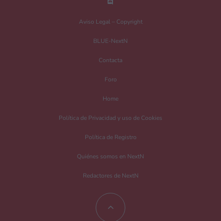
Nombre
*
Aviso Legal – Copyright
BLUE-NextN
Correo electrónico
*
Contacta
Foro
Guarda mi nombre, correo electrónico y web en este navegador para la
Home
próxima vez que comente.
Política de Privacidad y uso de Cookies
Recibir un correo electrónico con los siguientes comentarios a esta entrada.
Política de Registro
Recibir un correo electrónico con cada nueva entrada.
Quiénes somos en NextN
Redactores de NextN