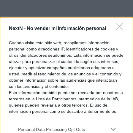
NextN -
No vender mi información personal
Cuando visita este sitio web, recopilamos información
personal como direcciones IP, identificadores de cookies y
otros identificadores seudónimos. Esta información se puede
utilizar para personalizar el contenido según sus intereses,
ejecutar y optimizar campañas publicitarias adaptadas a
usted, medir el rendimiento de los anuncios y el contenido y
obtener información sobre las audiencias que interactúan
con los anuncios y el contenido.
Esta información también puede ser revelada por nosotros a
terceros en la Lista de Participantes Intermedios de la IAB,
quienes pueden revelarla a otros terceros. El uso de
información personal como se describe anteriormente es
una parte integral de cómo operamos nuestro sitio web,
obtenemos ingresos para apoyar a nuestro personal y
Como podéis ver, ahora
Lara
tras una visita a la peluquería
Personal Data Processing Opt Outs
generamos contenido relevante para nuestra audiencia.