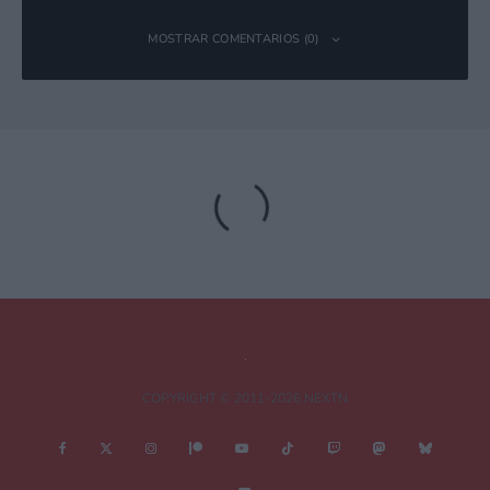
MOSTRAR COMENTARIOS (0)
Deja una respuesta
Tu dirección de correo electrónico no será publicada.
Los campos
obligatorios están marcados con
*
Comentario
*
COPYRIGHT © 2011-2026 NEXTN