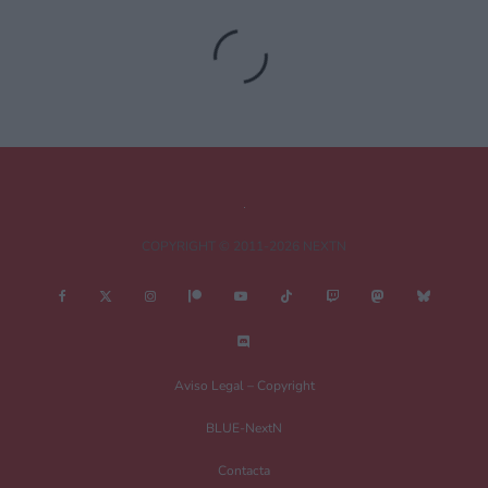
9 junio, 2026 17:58 a las 17:58
Lo que no me ha quedado claro es si la recopilación con
todos los Kingdom Hearts para Switch 2 es versión nube o te
lo bajas en la consola, tengo internet bastante malo y jugar
un juego en la nube es impensable.
Gumshoe_Alejo
Responder
COPYRIGHT © 2011-2026 NEXTN
9 junio, 2026 17:58 a las 17:58
Perdonad, comentario en noticia equivocada.
Aviso Legal – Copyright
Pichi
Responder
9 junio, 2026 18:29 a las 18:29
BLUE-NextN
Ni te rayes. Si el despiste te ha servido para enterarte de
Contacta