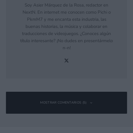
Soy Asier Márquez de la Rosa, redactor en
NextN. En internet me conocen como Pichi o
PkmM7 y me encanta esta industria, las
buenas historias, la música y colaborar en
traducciones de videojuegos. ¿Conoces algún
título interesante? ¡No dudes en presentármelo
n-n!
MOSTRAR COMENTARIOS (5)
Gumshoe_Alejo
Responder