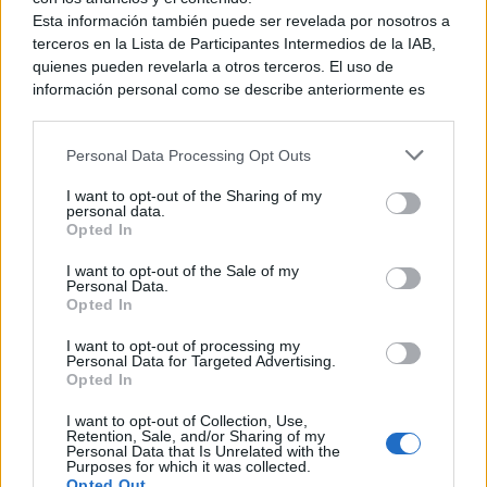
confirmando que recibirá hoy una versión nativa para
Esta información también puede ser revelada por nosotros a
Nintendo Switch 2 y
podremos dar el salto sin pagar el
terceros en la Lista de Participantes Intermedios de la IAB,
juego completo otra vez.
quienes pueden revelarla a otros terceros. El uso de
En cualquier caso, yo estoy feliz de
información personal como se describe anteriormente es
haber podido escribir esta noticia y podéis contar con que os
una parte integral de cómo operamos nuestro sitio web,
mantendré al loro de lo que vaya saliendo de aquí al 2027.
obtenemos ingresos para apoyar a nuestro personal y
Personal Data Processing Opt Outs
generamos contenido relevante para nuestra audiencia.
Ver también
Puede obtener más información sobre nuestras prácticas de
I want to opt-out of the Sharing of my
recopilación y uso de datos en nuestra Política de
SGF26 – Godzilla: Destroy All Monsters
personal data.
Melee Remastered ha sido anunciado con
Privacidad.
Opted In
formato físico íntegro
Si desea optar por no divulgar su información personal a
I want to opt-out of the Sale of my
terceros por nuestra parte, utilice la siguiente opción de
7 junio, 2026 10:34
Personal Data.
exclusión y confirme su selección. Tenga en cuenta que
Opted In
después de que se procese su solicitud de exclusión, es
posible que continúe viendo anuncios basados en intereses
I want to opt-out of processing my
Personal Data for Targeted Advertising.
basados en la información personal utilizada por nosotros o
Opted In
en información personal divulgada a terceros antes de su
exclusión.
I want to opt-out of Collection, Use,
Puede optar por no participar en la divulgación adicional de
Retention, Sale, and/or Sharing of my
Personal Data that Is Unrelated with the
su información personal por parte de terceros en la Lista de
Purposes for which it was collected.
participantes intermedios de la IAB.
Opted Out