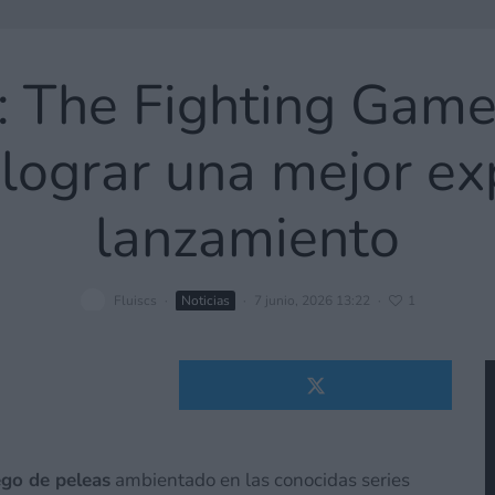
 The Fighting Game
lograr una mejor exp
lanzamiento
Fluiscs
·
Noticias
·
7 junio, 2026 13:22
·
1
go de peleas
ambientado en las conocidas series