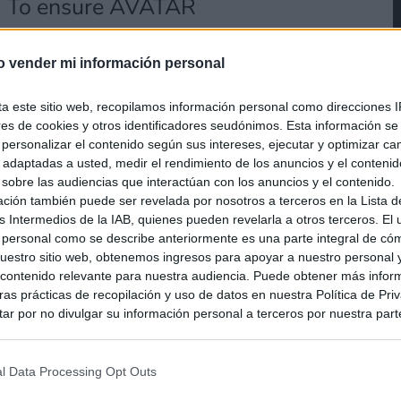
: To ensure AVATAR
Game delivers the best
o vender mi información personal
unch, we wanted to let you
ittle extra time to cook up an
ta este sitio web, recopilamos información personal como direcciones I
ores de cookies y otros identificadores seudónimos. Esta información s
ture, including brand new
a personalizar el contenido según sus intereses, ejecutar y optimizar 
s adaptadas a usted, medir el rendimiento de los anuncios y el conteni
nned!…
 sobre las audiencias que interactúan con los anuncios y el contenido.
gu0D
ación también puede ser revelada por nosotros a terceros en la Lista d
s Intermedios de la IAB, quienes pueden revelarla a otros terceros. El
 personal como se describe anteriormente es una parte integral de có
ighting Game
estro sitio web, obtenemos ingresos para apoyar a nuestro personal 
ontenido relevante para nuestra audiencia. Puede obtener más infor
3, 2026
as prácticas de recopilación y uso de datos en nuestra Política de Pri
ar por no divulgar su información personal a terceros por nuestra parte,
pción de exclusión y confirme su selección. Tenga en cuenta que desp
su solicitud de exclusión, es posible que continúe viendo anuncios ba
asados en la información personal utilizada por nosotros o en informac
l Data Processing Opt Outs
 en todas las plataformas el próximo 23 de julio,
 terceros antes de su exclusión.