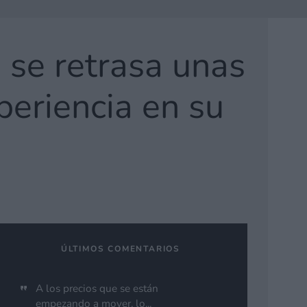
 se retrasa unas
eriencia en su
ÚLTIMOS COMENTARIOS
A los precios que se están
empezando a mover, lo...