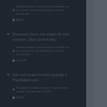
Nintendo Switch 2 hace historia: ha vendido más
en su primer año que GameCube en todo su
ciclo de vida
Efejota
Oleeeeee. Como me alegro de este
notición. ¿Será Switch dos...
Nintendo Switch 2 hace historia: ha vendido más
en su primer año que GameCube en todo su
ciclo de vida
Gutur 89
Aún con la que le está cayendo a
PlayStation por...
The Legend of Zelda: Ocarina of Time Remake es
el juego más esperado de 2026
alias79