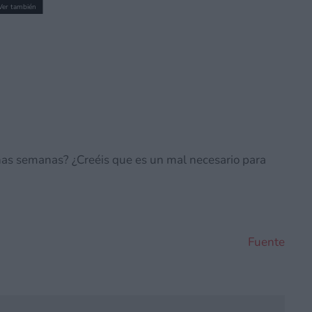
Ver también
amitsu (12/07/2026): Cada vez hay más
 la ocarina
nas semanas? ¿Creéis que es un mal necesario para
Fuente