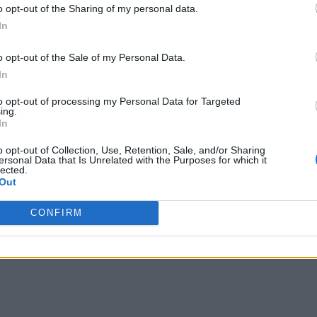
por no participar en la divulgación adicional de su información person
 anunciada. Eso sí,
contando con una beta antes de
o opt-out of the Sharing of my personal data.
en la Lista de participantes intermedios de la IAB.
In
2 al 5 de julio los usuarios de Steam, PlayStation 5 y
rán acceder a esta prueba para comprobar las
o opt-out of the Sale of my Personal Data.
In
to opt-out of processing my Personal Data for Targeted
ing.
In
o opt-out of Collection, Use, Retention, Sale, and/or Sharing
ersonal Data that Is Unrelated with the Purposes for which it
lected.
Out
CONFIRM