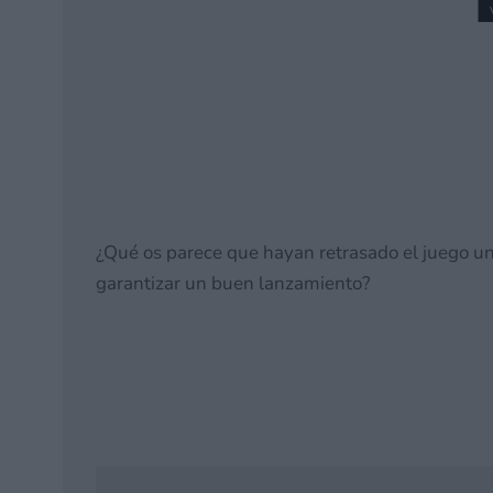
Los más deseados de F
ganas de volver a tocar
13 julio, 2026 10:23
¿Qué os parece que hayan retrasado el juego u
garantizar un buen lanzamiento?