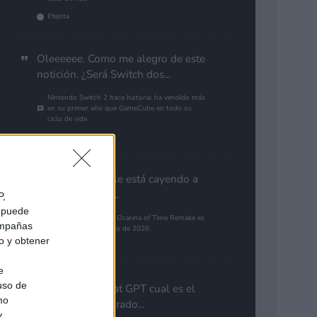
Efejota
Oleeeeee. Como me alegro de este
notición. ¿Será Switch dos...
Nintendo Switch 2 hace historia: ha vendido más
en su primer año que GameCube en todo su
ciclo de vida
Gutur 89
Aún con la que le está cayendo a
PlayStation por...
P,
e puede
The Legend of Zelda: Ocarina of Time Remake es
campañas
el juego más esperado de 2026
do y obtener
alias79
e
 uso de
Preguntale a chat GPT cual es el
mo
guego mas esparado...
y