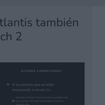
tlantis también
tch 2
ÚLTIMOS COMENTARIOS
A los precios que se están
empezando a mover, lo...
Nintendo Switch 2 hace historia: ha vendido más
en su primer año que GameCube en todo su
ciclo de vida