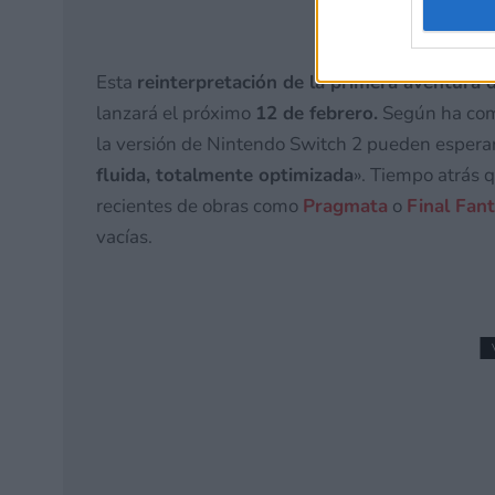
Esta
reinterpretación de la primera aventura 
lanzará el próximo
12 de febrero.
Según ha come
la versión de Nintendo Switch 2 pueden espera
fluida, totalmente optimizada
». Tiempo atrás q
recientes de obras como
Pragmata
o
Final Fan
vacías.
¿Un regalo del empera
40,000: Rogue Trader g
8 julio, 2026 21:13