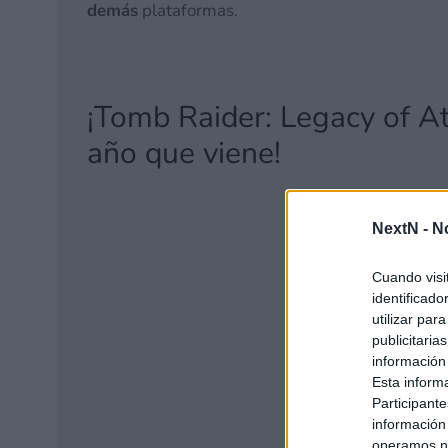
demás
plataformas.
¡Tomb Raider: Legacy of Atl
año que viene!
NextN -
N
Cuando visi
identificad
utilizar par
publicitaria
información
Esta inform
Participante
información
operamos nu