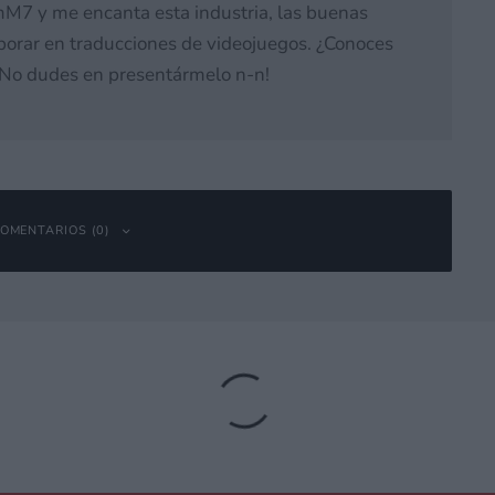
M7 y me encanta esta industria, las buenas
laborar en traducciones de videojuegos. ¿Conoces
 ¡No dudes en presentármelo n-n!
OMENTARIOS (0)
bligatorios están marcados con
*