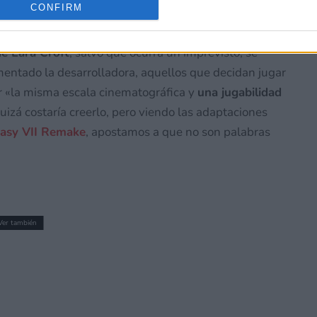
CONFIRM
de Lara Croft
, salvo que ocurra un imprevisto, se
ntado la desarrolladora, aquellos que decidan jugar
r «la misma escala cinematográfica y
una jugabilidad
uizá costaría creerlo, pero viendo las adaptaciones
tasy VII Remake
, apostamos a que no son palabras
Ver también
dor? Todos los DLC de Warhammer
ratis en Switch 2