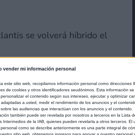
antis se volverá híbrido el
o vender mi información personal
ta este sitio web, recopilamos información personal como direcciones I
ores de cookies y otros identificadores seudónimos. Esta información s
a personalizar el contenido según sus intereses, ejecutar y optimizar 
s adaptadas a usted, medir el rendimiento de los anuncios y el conteni
 sobre las audiencias que interactúan con los anuncios y el contenido.
ación también puede ser revelada por nosotros a terceros en la Lista d
s Intermedios de la IAB, quienes pueden revelarla a otros terceros. El
 personal como se describe anteriormente es una parte integral de có
estro sitio web, obtenemos ingresos para apoyar a nuestro personal 