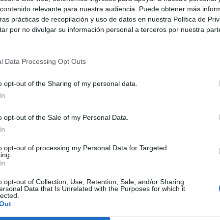
ontenido relevante para nuestra audiencia. Puede obtener más infor
as prácticas de recopilación y uso de datos en nuestra Política de Pri
ar por no divulgar su información personal a terceros por nuestra parte,
pción de exclusión y confirme su selección. Tenga en cuenta que desp
su solicitud de exclusión, es posible que continúe viendo anuncios ba
asados en la información personal utilizada por nosotros o en informac
l Data Processing Opt Outs
 terceros antes de su exclusión.
por no participar en la divulgación adicional de su información person
o opt-out of the Sharing of my personal data.
en la Lista de participantes intermedios de la IAB.
In
o opt-out of the Sale of my Personal Data.
In
to opt-out of processing my Personal Data for Targeted
ing.
In
o opt-out of Collection, Use, Retention, Sale, and/or Sharing
ersonal Data that Is Unrelated with the Purposes for which it
lected.
Out