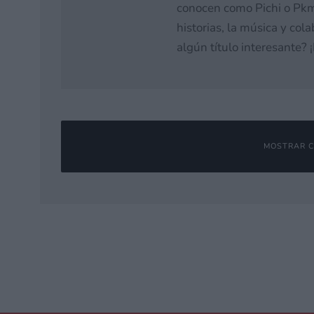
conocen como Pichi o Pkm
historias, la música y co
algún título interesante?
MOSTRAR C
Deja una respuesta
Tu dirección de correo electrónico no será publicada.
Los campos o
Comentario
*