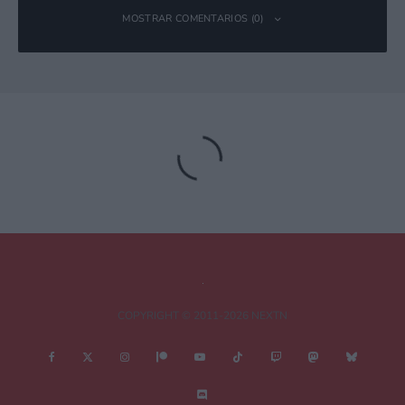
MOSTRAR COMENTARIOS (0)
Deja una respuesta
Tu dirección de correo electrónico no será publicada.
Los campos
obligatorios están marcados con
*
Comentario
*
COPYRIGHT © 2011-2026 NEXTN