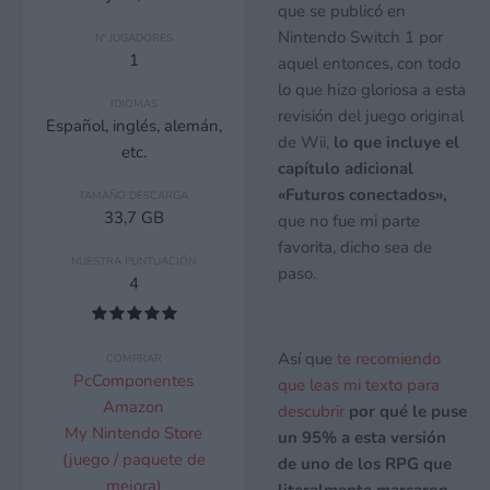
que se publicó en
Nintendo Switch 1 por
Nº JUGADORES
1
aquel entonces, con todo
lo que hizo gloriosa a esta
IDIOMAS
revisión del juego original
Español, inglés, alemán,
de Wii,
lo que incluye el
etc.
capítulo adicional
«Futuros conectados»,
TAMAÑO DESCARGA
33,7 GB
que no fue mi parte
favorita, dicho sea de
NUESTRA PUNTUACIÓN
paso.
4
Así que
te recomiendo
COMPRAR
PcComponentes
que leas mi texto para
Amazon
descubrir
por qué le puse
My Nintendo Store
un 95% a esta versión
(juego / paquete de
de uno de los RPG que
mejora)