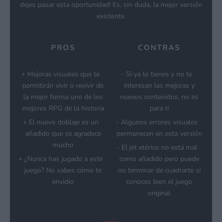
dejes pasar esta oportunidad! Es, sin duda, la mejor versión
existente.
PROS
CONTRAS
Mejoras visuales que te
Si ya lo tienes y no te
permitirán vivir o revivir de
interesan las mejoras y
la mejor forma uno de los
nuevos contenidos, no es
mejores RPG de la historia
para ti
El nuevo doblaje es un
Algunos errores visuales
añadido que se agradece
permanecen en esta versión
mucho
El jet etérico no está mal
¿Nunca has jugado a este
como añadido pero puede
juego? No sabes cómo te
no terminar de cuadrarte si
envidio
conoces bien el juego
original