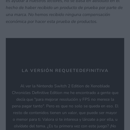
es ayudar a nuestros lectores, no se basa en absoluto en el
hecho de haber recibido un producto de prueba por parte de
una marca. No hemos recibido ninguna compensación
económica por hacer esta prueba de productos.
LA VERSIÓN REQUETEDEFINITIVA
Al ver la Nintendo Switch 2 Edition de Xenoblade
Chronicles Definitive Edition me he encontrado a gente que
decía que "para mejorar resolución y FPS no merece la
pena pagar tanto". Pero es que no solo se queda en eso. El
resto de contenidos tienen un valor, que puede ser mayor
o menor para ti. Valora si te interesa y lánzate a por ella, u
olvídate del tema. ¿Es tu primera vez con este juego? ¡No