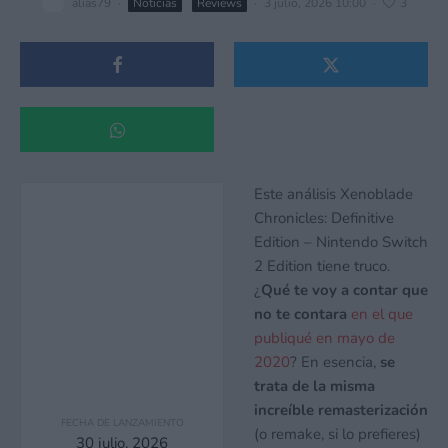
alias79
·
Noticias
Reviews
·
3 julio, 2026 10:00
·
3
Este análisis Xenoblade
Chronicles: Definitive
Edition – Nintendo Switch
2 Edition tiene truco.
¿
Qué te voy a contar que
no te contara
en el que
publiqué en mayo de
2020
? En esencia,
se
trata de la misma
increíble remasterización
FECHA DE LANZAMIENTO
(o remake, si lo prefieres)
30 julio, 2026