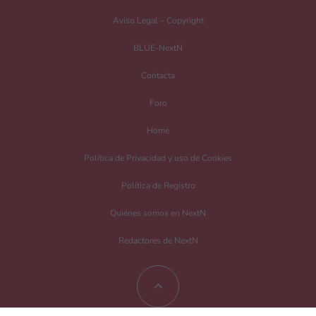
¿Es esto una review?
Aviso Legal – Copyright
No
Si
BLUE-NextN
Nombre
*
Contacta
Foro
Home
Correo electrónico
*
Política de Privacidad y uso de Cookies
Política de Registro
Guarda mi nombre, correo electrónico y web en este navegador para la
próxima vez que comente.
Quiénes somos en NextN
Redactores de NextN
Recibir un correo electrónico con los siguientes comentarios a esta entrada.
Recibir un correo electrónico con cada nueva entrada.