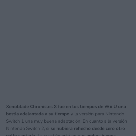
Xenoblade Chronicles X fue en los tiempos de Wii U una
bestia adelantada a su tiempo
y la versión para Nintendo
Switch 1 una muy buena adaptación. En cuanto a la versión
Nintendo Switch 2,
si se hubiera rehecho desde cero otro
gallo cantaría.
La cuestión está en que
ambos juegos