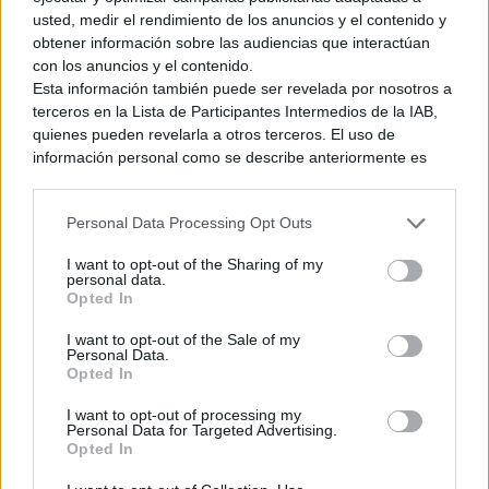
usted, medir el rendimiento de los anuncios y el contenido y
defecto de los reflejos del agua que
obtener información sobre las audiencias que interactúan
ya tenía la versión original y que se
con los anuncios y el contenido.
Esta información también puede ser revelada por nosotros a
mantiene en la versión Switch 2
terceros en la Lista de Participantes Intermedios de la IAB,
pic.twitter.com/2oY71f3rhs
quienes pueden revelarla a otros terceros. El uso de
información personal como se describe anteriormente es
— Rafa Mañas – ALIAS79
una parte integral de cómo operamos nuestro sitio web,
obtenemos ingresos para apoyar a nuestro personal y
(@Alias79NN)
July 1, 2026
Personal Data Processing Opt Outs
generamos contenido relevante para nuestra audiencia.
Puede obtener más información sobre nuestras prácticas de
I want to opt-out of the Sharing of my
recopilación y uso de datos en nuestra Política de
personal data.
Privacidad.
Opted In
Si desea optar por no divulgar su información personal a
Ver también
I want to opt-out of the Sale of my
terceros por nuestra parte, utilice la siguiente opción de
Rayman Origins: Enhanced Edition se
Personal Data.
exclusión y confirme su selección. Tenga en cuenta que
filtró en la tienda de Microsoft y por lo
Opted In
después de que se procese su solicitud de exclusión, es
visto costará 20 dólares
posible que continúe viendo anuncios basados en intereses
I want to opt-out of processing my
31 mayo, 2026 22:38
Personal Data for Targeted Advertising.
basados en la información personal utilizada por nosotros o
Opted In
en información personal divulgada a terceros antes de su
exclusión.