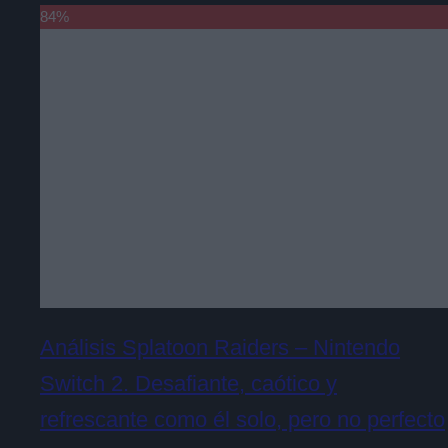
84
%
Análisis Splatoon Raiders – Nintendo
Switch 2. Desafiante, caótico y
refrescante como él solo, pero no perfecto