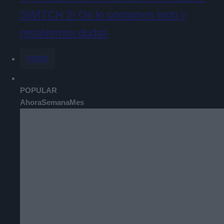
SWITCH 2! Os lo contamos todo y
resolvemos dudas
FORO
POPULAR
Ahora
Semana
Mes