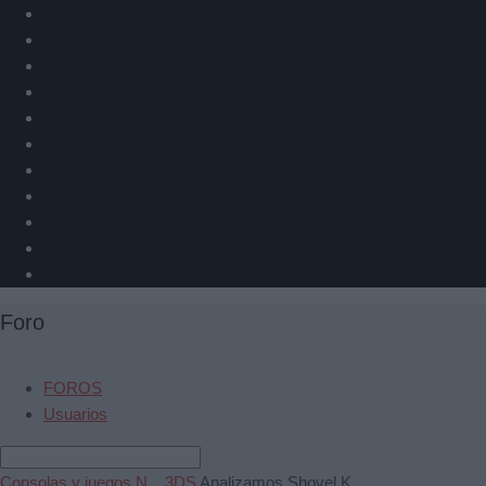
Foro
FOROS
Usuarios
Consolas y juegos N...
3DS
Analizamos Shovel K...