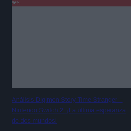
86
%
Análisis Digimon Story Time Stranger –
Nintendo Switch 2. ¡La última esperanza
de dos mundos!