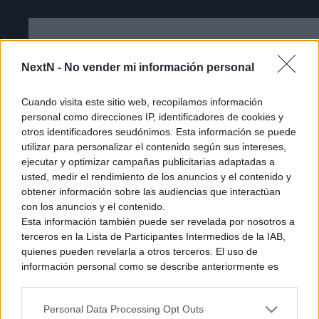
NextN -
No vender mi información personal
Cuando visita este sitio web, recopilamos información
personal como direcciones IP, identificadores de cookies y
otros identificadores seudónimos. Esta información se puede
utilizar para personalizar el contenido según sus intereses,
ejecutar y optimizar campañas publicitarias adaptadas a
usted, medir el rendimiento de los anuncios y el contenido y
obtener información sobre las audiencias que interactúan
con los anuncios y el contenido.
Esta información también puede ser revelada por nosotros a
terceros en la Lista de Participantes Intermedios de la IAB,
Cómo acceder a la beta cerrada de The
quienes pueden revelarla a otros terceros. El uso de
información personal como se describe anteriormente es
Duskbloods [Tutorial]
una parte integral de cómo operamos nuestro sitio web,
obtenemos ingresos para apoyar a nuestro personal y
Personal Data Processing Opt Outs
generamos contenido relevante para nuestra audiencia.