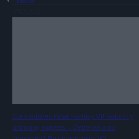
VÍDEOS
VÍDEOS
Curiosidades Final Fantasy VII Rebirth y
unboxing express. ¿Deberías o no
comprarlo? En un principio: NO