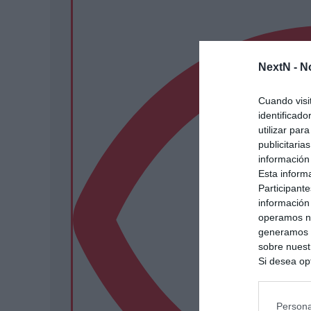
NextN -
N
Cuando visi
identificad
utilizar par
publicitaria
información
Esta inform
Participante
información
operamos nu
generamos c
sobre nuestr
Si desea opt
siguiente o
se procese 
intereses b
Persona