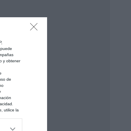
P,
e puede
campañas
do y obtener
e
 uso de
mo
y
mación
vacidad.
 utilice la
ués de que
sados en
ión personal