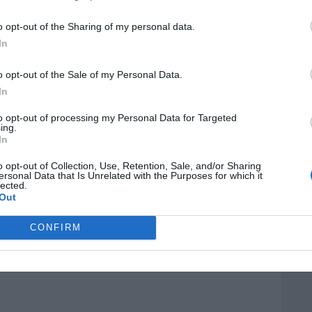
 terceros antes de su exclusión.
por no participar en la divulgación adicional de su información person
o opt-out of the Sharing of my personal data.
en la Lista de participantes intermedios de la IAB.
In
o opt-out of the Sale of my Personal Data.
In
to opt-out of processing my Personal Data for Targeted
ing.
In
o opt-out of Collection, Use, Retention, Sale, and/or Sharing
ersonal Data that Is Unrelated with the Purposes for which it
lected.
Out
CONFIRM