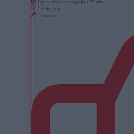
Último post
por
danygrt
hace 12 años
4
Respuestas
4
Usuarios