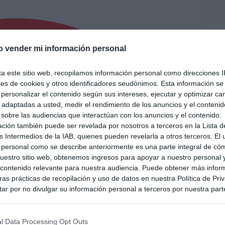
o vender mi información personal
ta este sitio web, recopilamos información personal como direcciones I
ores de cookies y otros identificadores seudónimos. Esta información s
a personalizar el contenido según sus intereses, ejecutar y optimizar 
s adaptadas a usted, medir el rendimiento de los anuncios y el conteni
 sobre las audiencias que interactúan con los anuncios y el contenido.
ación también puede ser revelada por nosotros a terceros en la Lista d
s Intermedios de la IAB, quienes pueden revelarla a otros terceros. El
 personal como se describe anteriormente es una parte integral de có
estro sitio web, obtenemos ingresos para apoyar a nuestro personal 
ontenido relevante para nuestra audiencia. Puede obtener más infor
as prácticas de recopilación y uso de datos en nuestra Política de Pri
ar por no divulgar su información personal a terceros por nuestra parte,
pción de exclusión y confirme su selección. Tenga en cuenta que desp
su solicitud de exclusión, es posible que continúe viendo anuncios ba
asados en la información personal utilizada por nosotros o en informac
l Data Processing Opt Outs