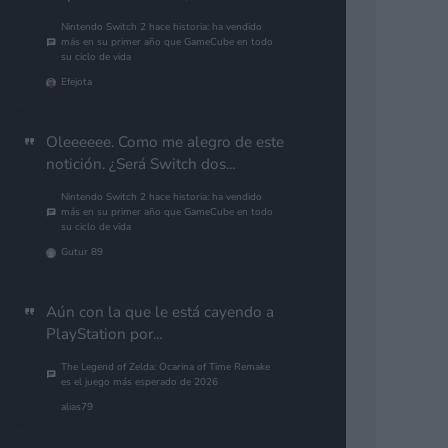
Nintendo Switch 2 hace historia: ha vendido
más en su primer año que GameCube en todo
su ciclo de vida
Efejota
Oleeeeee. Como me alegro de este
notición. ¿Será Switch dos...
Nintendo Switch 2 hace historia: ha vendido
más en su primer año que GameCube en todo
su ciclo de vida
Gutur 89
Aún con la que le está cayendo a
PlayStation por...
The Legend of Zelda: Ocarina of Time Remake
es el juego más esperado de 2026
alias79