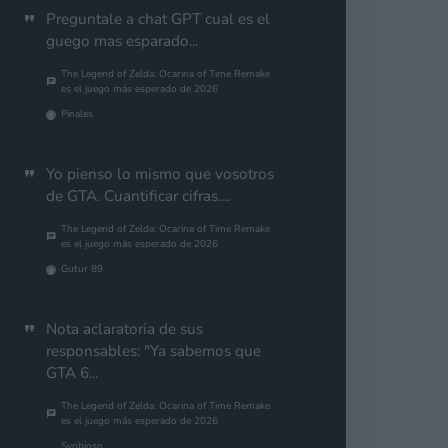
Preguntale a chat GPT cual es el
guego mas esparado...
The Legend of Zelda: Ocarina of Time Remake
es el juego más esperado de 2026
Pinales
Yo pienso lo mismo que vosotros
de GTA. Cuantificar cifras....
The Legend of Zelda: Ocarina of Time Remake
es el juego más esperado de 2026
Gutur 89
Nota aclaratoria de sus
responsables: "Ya sabemos que
GTA 6...
The Legend of Zelda: Ocarina of Time Remake
es el juego más esperado de 2026
Synbioso