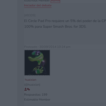
Illustrious Member
Admin
Iniciador del debate
[#8309]
El Circle Pad Pro requiere un 5% del poder de la C
100% para Super Smash Bros. for 3DS.
Posteado : 30/09/2014 10:24 pm
huaixian
(@huaixian)
Respuestas: 199
Estimable Member