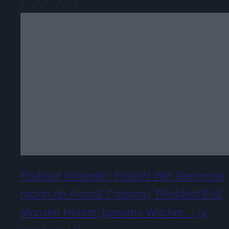
PODCAST
Podcast Nintendo: PodNN #86 Generosa
ración de Animal Crossing, Resident Evil,
Monster Hunter, rumores Witcher… ¡y