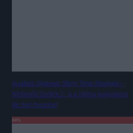
Análisis Digimon Story Time Stranger –
Nintendo Switch 2. ¡La última esperanza
de dos mundos!
84
%