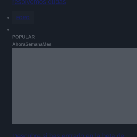
resolvemos dudas
FORO
POPULAR
Ahora
Semana
Mes
Descubre si has entrado en la beta de