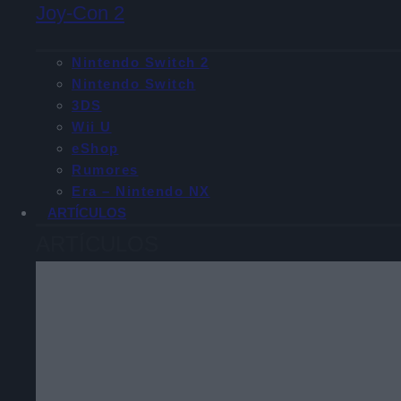
Joy-Con 2
Nintendo Switch 2
Nintendo Switch
3DS
Wii U
eShop
Rumores
Era – Nintendo NX
ARTÍCULOS
ARTÍCULOS