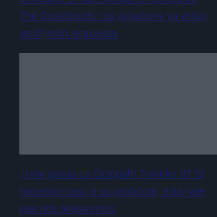
The Duskbloods: los jugadores ya están
recibiendo respuesta
¿Hay ganas de Octopath Traveler 3? Si
hacemos caso a su productor, más vale
que nos preparemos