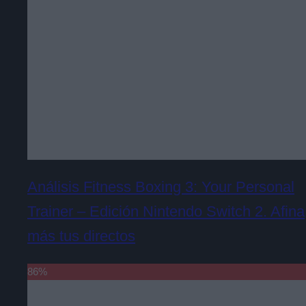
Análisis Fitness Boxing 3: Your Personal
Trainer – Edición Nintendo Switch 2. Afina
más tus directos
86
%