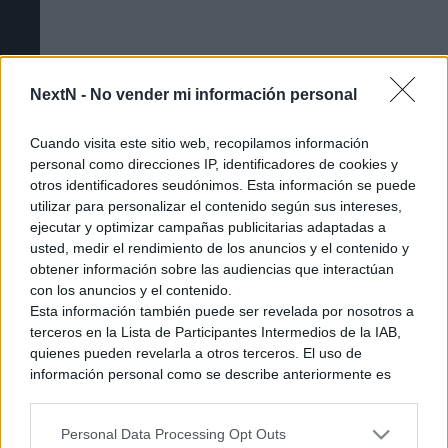
NextN -
No vender mi información personal
Cuando visita este sitio web, recopilamos información
personal como direcciones IP, identificadores de cookies y
otros identificadores seudónimos. Esta información se puede
utilizar para personalizar el contenido según sus intereses,
ejecutar y optimizar campañas publicitarias adaptadas a
usted, medir el rendimiento de los anuncios y el contenido y
obtener información sobre las audiencias que interactúan
Cómo acceder a la beta cerrada de The
con los anuncios y el contenido.
Esta información también puede ser revelada por nosotros a
Duskbloods [Tutorial]
terceros en la Lista de Participantes Intermedios de la IAB,
quienes pueden revelarla a otros terceros. El uso de
información personal como se describe anteriormente es
una parte integral de cómo operamos nuestro sitio web,
obtenemos ingresos para apoyar a nuestro personal y
Personal Data Processing Opt Outs
generamos contenido relevante para nuestra audiencia.