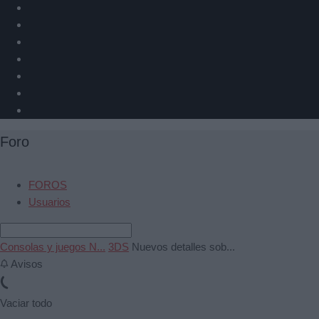
Foro
FOROS
Usuarios
Consolas y juegos N...
3DS
Nuevos detalles sob...
Avisos
Vaciar todo