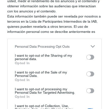
usted, medir el rendimiento de los anuncios y el contenido y
Etiquetas
obtener información sobre las audiencias que interactúan
con los anuncios y el contenido.
Esta información también puede ser revelada por nosotros a
terceros en la Lista de Participantes Intermedios de la IAB,
quienes pueden revelarla a otros terceros. El uso de
información personal como se describe anteriormente es
una parte integral de cómo operamos nuestro sitio web,
obtenemos ingresos para apoyar a nuestro personal y
Personal Data Processing Opt Outs
generamos contenido relevante para nuestra audiencia.
Puede obtener más información sobre nuestras prácticas de
I want to opt-out of the Sharing of my
recopilación y uso de datos en nuestra Política de
personal data.
Privacidad.
Opted In
Si desea optar por no divulgar su información personal a
I want to opt-out of the Sale of my
terceros por nuestra parte, utilice la siguiente opción de
Personal Data.
exclusión y confirme su selección. Tenga en cuenta que
Opted In
después de que se procese su solicitud de exclusión, es
posible que continúe viendo anuncios basados en intereses
I want to opt-out of processing my
Personal Data for Targeted Advertising.
basados en la información personal utilizada por nosotros o
Opted In
en información personal divulgada a terceros antes de su
exclusión.
29
Foros
I want to opt-out of Collection, Use,
Puede optar por no participar en la divulgación adicional de