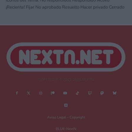
Iconos del Tema:
No respondidos
Respondido
Activo
¡Reciente!
Fijar
No aprobado
Resuelto
Hacer privado
Cerrado
COPYRIGHT © 2011-2026 NEXTN
Aviso Legal – Copyright
BLUE-NextN