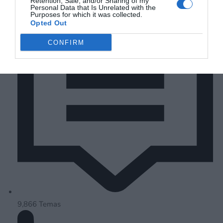
Retention, Sale, and/or Sharing of my
Personal Data that Is Unrelated with the
su información personal por parte de terceros en la Lista de
Purposes for which it was collected.
participantes intermedios de la IAB.
Opted Out
CONFIRM
9,866
Temas