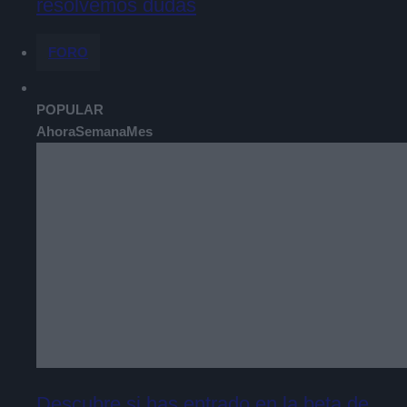
resolvemos dudas
FORO
POPULAR
Ahora
Semana
Mes
Descubre si has entrado en la beta de