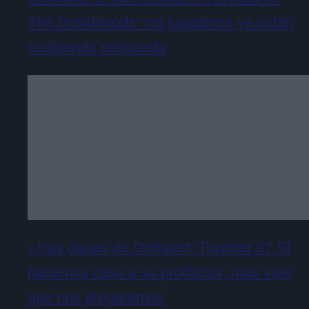
The Duskbloods: los jugadores ya están
recibiendo respuesta
¿Hay ganas de Octopath Traveler 3? Si
hacemos caso a su productor, más vale
que nos preparemos