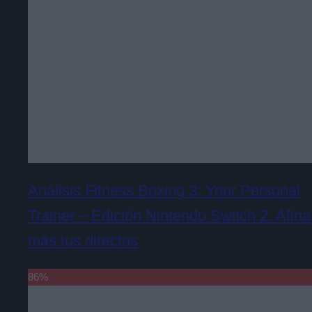
Análisis Fitness Boxing 3: Your Personal
Trainer – Edición Nintendo Switch 2. Afina
más tus directos
86
%