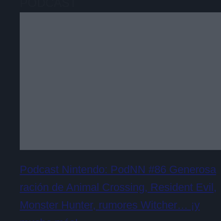
PODCAST
Podcast Nintendo: PodNN #86 Generosa
ración de Animal Crossing, Resident Evil,
Monster Hunter, rumores Witcher… ¡y