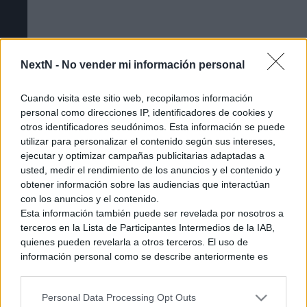
NextN -
No vender mi información personal
Cuando visita este sitio web, recopilamos información
personal como direcciones IP, identificadores de cookies y
otros identificadores seudónimos. Esta información se puede
utilizar para personalizar el contenido según sus intereses,
ejecutar y optimizar campañas publicitarias adaptadas a
usted, medir el rendimiento de los anuncios y el contenido y
obtener información sobre las audiencias que interactúan
Cómo acceder a la beta cerrada de The
con los anuncios y el contenido.
Esta información también puede ser revelada por nosotros a
Duskbloods [Tutorial]
terceros en la Lista de Participantes Intermedios de la IAB,
quienes pueden revelarla a otros terceros. El uso de
información personal como se describe anteriormente es
una parte integral de cómo operamos nuestro sitio web,
obtenemos ingresos para apoyar a nuestro personal y
Personal Data Processing Opt Outs
generamos contenido relevante para nuestra audiencia.