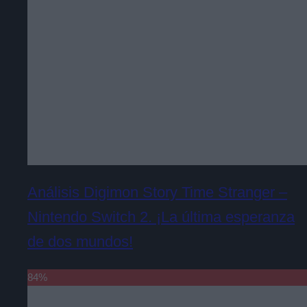
Análisis Digimon Story Time Stranger –
Nintendo Switch 2. ¡La última esperanza
de dos mundos!
84
%