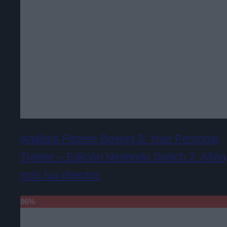
Análisis Fitness Boxing 3: Your Personal
Trainer – Edición Nintendo Switch 2. Afina
más tus directos
86
%