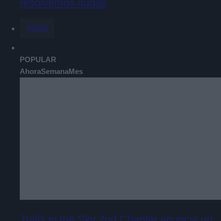
resolvemos dudas
FORO
POPULAR
Ahora
Semana
Mes
Trails in the Sky 2nd Chapter anuncia un