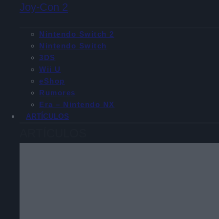
Joy-Con 2
Nintendo Switch 2
Nintendo Switch
3DS
Wii U
eShop
Rumores
Era – Nintendo NX
ARTÍCULOS
ARTÍCULOS