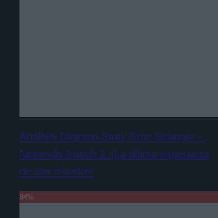
Análisis Digimon Story Time Stranger –
Nintendo Switch 2. ¡La última esperanza
de dos mundos!
84
%