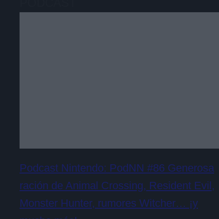
PODCAST
Podcast Nintendo: PodNN #86 Generosa
ración de Animal Crossing, Resident Evil,
Monster Hunter, rumores Witcher… ¡y