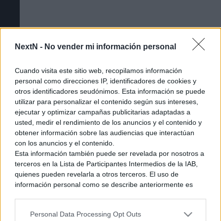
NextN -
No vender mi información personal
Cuando visita este sitio web, recopilamos información
personal como direcciones IP, identificadores de cookies y
otros identificadores seudónimos. Esta información se puede
utilizar para personalizar el contenido según sus intereses,
ejecutar y optimizar campañas publicitarias adaptadas a
usted, medir el rendimiento de los anuncios y el contenido y
obtener información sobre las audiencias que interactúan
Cómo acceder a la beta cerrada de The
con los anuncios y el contenido.
Esta información también puede ser revelada por nosotros a
Duskbloods [Tutorial]
terceros en la Lista de Participantes Intermedios de la IAB,
quienes pueden revelarla a otros terceros. El uso de
información personal como se describe anteriormente es
una parte integral de cómo operamos nuestro sitio web,
obtenemos ingresos para apoyar a nuestro personal y
Personal Data Processing Opt Outs
generamos contenido relevante para nuestra audiencia.