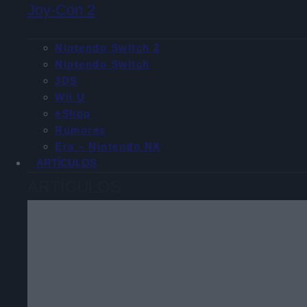
Joy-Con 2
Nintendo Switch 2
Nintendo Switch
3DS
Wii U
eShop
Rumores
Era – Nintendo NX
ARTÍCULOS
ARTÍCULOS