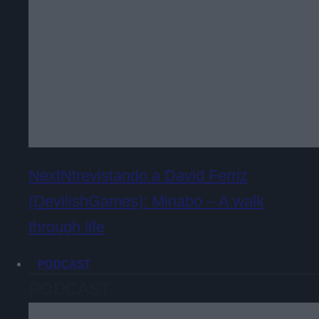
NextNtrevistando a David Ferriz
(DevilishGames): Minabo – A walk
through life
PODCAST
PODCAST