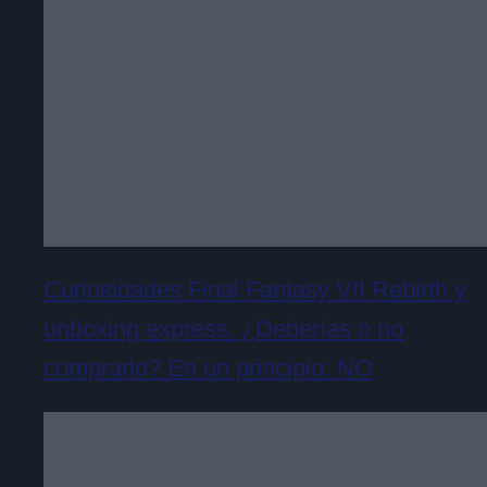
Curiosidades Final Fantasy VII Rebirth y
unboxing express. ¿Deberías o no
comprarlo? En un principio: NO