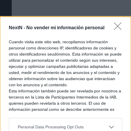
NextN -
No vender mi información personal
Cuando visita este sitio web, recopilamos información
personal como direcciones IP, identificadores de cookies y
otros identificadores seudónimos. Esta información se puede
utilizar para personalizar el contenido según sus intereses,
ejecutar y optimizar campañas publicitarias adaptadas a
Cómo acceder a la beta cerrada de The
usted, medir el rendimiento de los anuncios y el contenido y
Duskbloods [Tutorial]
obtener información sobre las audiencias que interactúan
con los anuncios y el contenido.
Esta información también puede ser revelada por nosotros a
terceros en la Lista de Participantes Intermedios de la IAB,
quienes pueden revelarla a otros terceros. El uso de
información personal como se describe anteriormente es
una parte integral de cómo operamos nuestro sitio web,
obtenemos ingresos para apoyar a nuestro personal y
Personal Data Processing Opt Outs
generamos contenido relevante para nuestra audiencia.