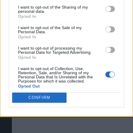
Puede obtener más información sobre nuestras prácticas de
I want to opt-out of the Sharing of my
recopilación y uso de datos en nuestra Política de
personal data.
Privacidad.
Opted In
Si desea optar por no divulgar su información personal a
I want to opt-out of the Sale of my
terceros por nuestra parte, utilice la siguiente opción de
Personal Data.
exclusión y confirme su selección. Tenga en cuenta que
Opted In
después de que se procese su solicitud de exclusión, es
posible que continúe viendo anuncios basados en intereses
I want to opt-out of processing my
Personal Data for Targeted Advertising.
Todos los códigos de desbloqueo de skins
basados en la información personal utilizada por nosotros o
Opted In
en información personal divulgada a terceros antes de su
de Denshattack! (Ironmouse, CDawg, Eric
exclusión.
I want to opt-out of Collection, Use,
Puede optar por no participar en la divulgación adicional de
Retention, Sale, and/or Sharing of my
Rodriguez, Pazos64, Rangugamer y
Personal Data that Is Unrelated with the
su información personal por parte de terceros en la Lista de
Purposes for which it was collected.
participantes intermedios de la IAB.
muchos más)
Opted Out
CONFIRM
VÍDEOS
VÍDEOS