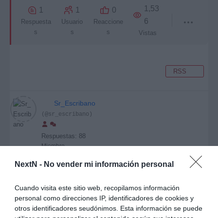
1,53
1
1
0
6
Respuesta
Usuario
Reaccione
s
s
s
Vistas
RSS
Sr_Escribano
(@sr_escribano)
Respuestas: 88
Miembro
NextN -
No vender mi información personal
Iniciador del debate
[#9577]
Los protagonistas del famosérrimo vídeo viral dejan su
Cuando visita este sitio web, recopilamos información
Nintendo 64 para volver en un anuncio de... quesadillas.
personal como direcciones IP, identificadores de cookies y
STEAK DOUBLE-DILLAAAAAAAAAAA.
otros identificadores seudónimos. Esta información se puede