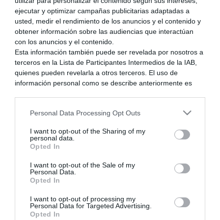
utilizar para personalizar el contenido según sus intereses,
ejecutar y optimizar campañas publicitarias adaptadas a
usted, medir el rendimiento de los anuncios y el contenido y
obtener información sobre las audiencias que interactúan
con los anuncios y el contenido.
Posteado : 27/04/2015 4:06 pm
Esta información también puede ser revelada por nosotros a
terceros en la Lista de Participantes Intermedios de la IAB,
quienes pueden revelarla a otros terceros. El uso de
información personal como se describe anteriormente es
Ir al foro:
una parte integral de cómo operamos nuestro sitio web,
obtenemos ingresos para apoyar a nuestro personal y
Anterior debate
Siguiente debate
Personal Data Processing Opt Outs
generamos contenido relevante para nuestra audiencia.
Puede obtener más información sobre nuestras prácticas de
I want to opt-out of the Sharing of my
recopilación y uso de datos en nuestra Política de
personal data.
Privacidad.
Opted In
Compartir:
Si desea optar por no divulgar su información personal a
I want to opt-out of the Sale of my
terceros por nuestra parte, utilice la siguiente opción de
Personal Data.
exclusión y confirme su selección. Tenga en cuenta que
Opted In
después de que se procese su solicitud de exclusión, es
Información del foro
posible que continúe viendo anuncios basados en intereses
I want to opt-out of processing my
Personal Data for Targeted Advertising.
basados en la información personal utilizada por nosotros o
Opted In
en información personal divulgada a terceros antes de su
29
Foros
9,866
Temas