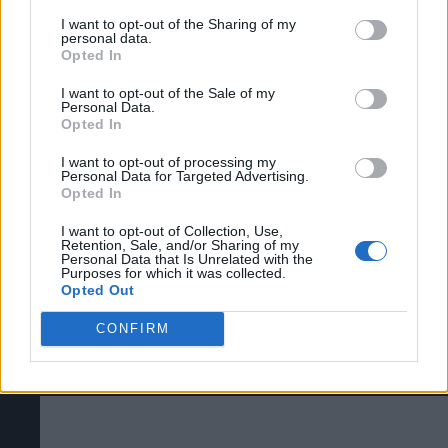
Puede obtener más información sobre nuestras prácticas de
I want to opt-out of the Sharing of my
recopilación y uso de datos en nuestra Política de
personal data.
Privacidad.
Opted In
Si desea optar por no divulgar su información personal a
I want to opt-out of the Sale of my
terceros por nuestra parte, utilice la siguiente opción de
Personal Data.
exclusión y confirme su selección. Tenga en cuenta que
Opted In
después de que se procese su solicitud de exclusión, es
posible que continúe viendo anuncios basados en intereses
I want to opt-out of processing my
Personal Data for Targeted Advertising.
Todos los códigos de desbloqueo de skins
basados en la información personal utilizada por nosotros o
Opted In
en información personal divulgada a terceros antes de su
de Denshattack! (Ironmouse, CDawg, Eric
exclusión.
I want to opt-out of Collection, Use,
Puede optar por no participar en la divulgación adicional de
Retention, Sale, and/or Sharing of my
Rodriguez, Pazos64, Rangugamer y
Personal Data that Is Unrelated with the
su información personal por parte de terceros en la Lista de
Purposes for which it was collected.
participantes intermedios de la IAB.
muchos más)
Opted Out
CONFIRM
VÍDEOS
VÍDEOS