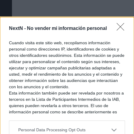
NextN -
No vender mi información personal
Cuando visita este sitio web, recopilamos información
personal como direcciones IP, identificadores de cookies y
otros identificadores seudónimos. Esta información se puede
utilizar para personalizar el contenido según sus intereses,
ejecutar y optimizar campañas publicitarias adaptadas a
Cómo acceder a la beta cerrada de The
usted, medir el rendimiento de los anuncios y el contenido y
Duskbloods [Tutorial]
obtener información sobre las audiencias que interactúan
con los anuncios y el contenido.
Esta información también puede ser revelada por nosotros a
terceros en la Lista de Participantes Intermedios de la IAB,
quienes pueden revelarla a otros terceros. El uso de
información personal como se describe anteriormente es
una parte integral de cómo operamos nuestro sitio web,
obtenemos ingresos para apoyar a nuestro personal y
Personal Data Processing Opt Outs
generamos contenido relevante para nuestra audiencia.