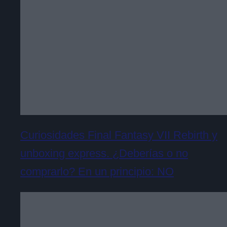
Curiosidades Final Fantasy VII Rebirth y
unboxing express. ¿Deberías o no
comprarlo? En un principio: NO