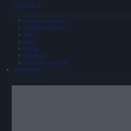
Joy-Con 2
Nintendo Switch 2
Nintendo Switch
3DS
Wii U
eShop
Rumores
Era – Nintendo NX
ARTÍCULOS
ARTÍCULOS