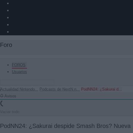
Foro
FOROS
Usuarios
Actualidad Nintendo...
Podcasts de NextN.n...
PodNN24: ¿Sakurai d...
Avisos
Vaciar todo
PodNN24: ¿Sakurai despide Smash Bros? Nueva