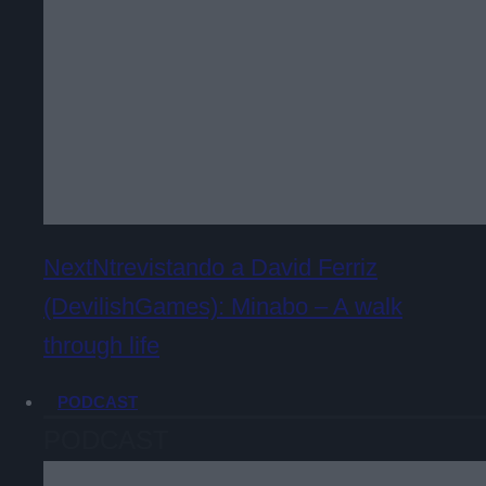
NextNtrevistando a David Ferriz
(DevilishGames): Minabo – A walk
through life
PODCAST
PODCAST