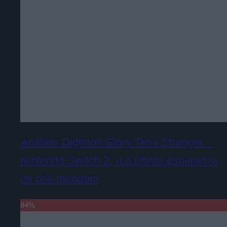
Análisis Digimon Story Time Stranger –
Nintendo Switch 2. ¡La última esperanza
de dos mundos!
84
%