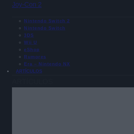
Joy-Con 2
Nintendo Switch 2
Nintendo Switch
3DS
Wii U
eShop
Rumores
Era – Nintendo NX
ARTÍCULOS
ARTÍCULOS