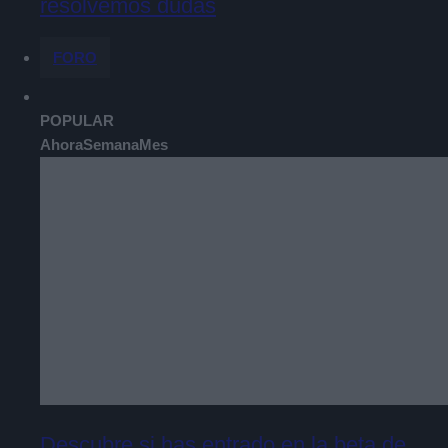
resolvemos dudas
FORO
POPULAR
Ahora
Semana
Mes
Descubre si has entrado en la beta de