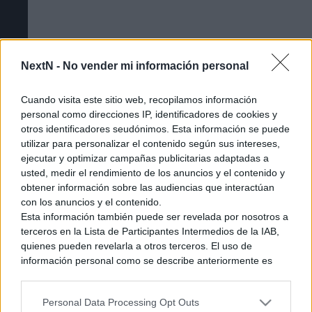
NextN -
No vender mi información personal
Cuando visita este sitio web, recopilamos información
personal como direcciones IP, identificadores de cookies y
otros identificadores seudónimos. Esta información se puede
utilizar para personalizar el contenido según sus intereses,
ejecutar y optimizar campañas publicitarias adaptadas a
usted, medir el rendimiento de los anuncios y el contenido y
obtener información sobre las audiencias que interactúan
Cómo acceder a la beta cerrada de The
con los anuncios y el contenido.
Esta información también puede ser revelada por nosotros a
Duskbloods [Tutorial]
terceros en la Lista de Participantes Intermedios de la IAB,
quienes pueden revelarla a otros terceros. El uso de
información personal como se describe anteriormente es
una parte integral de cómo operamos nuestro sitio web,
obtenemos ingresos para apoyar a nuestro personal y
Personal Data Processing Opt Outs
generamos contenido relevante para nuestra audiencia.