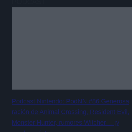
PODCAST
Podcast Nintendo: PodNN #86 Generosa
ración de Animal Crossing, Resident Evil,
Monster Hunter, rumores Witcher… ¡y