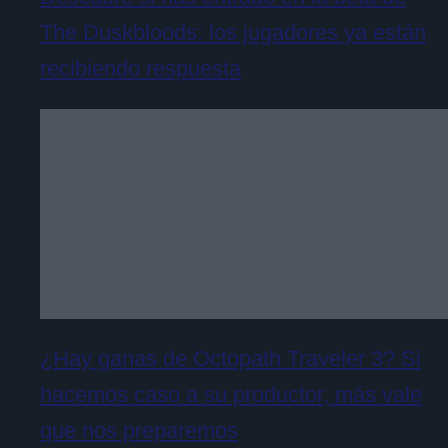
The Duskbloods: los jugadores ya están
recibiendo respuesta
¿Hay ganas de Octopath Traveler 3? Si
hacemos caso a su productor, más vale
que nos preparemos