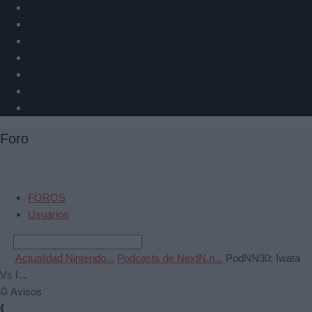
Foro
FOROS
Usuarios
Actualidad Nintendo...
Podcasts de NextN.n...
PodNN30: Iwata
Vs I...
Avisos