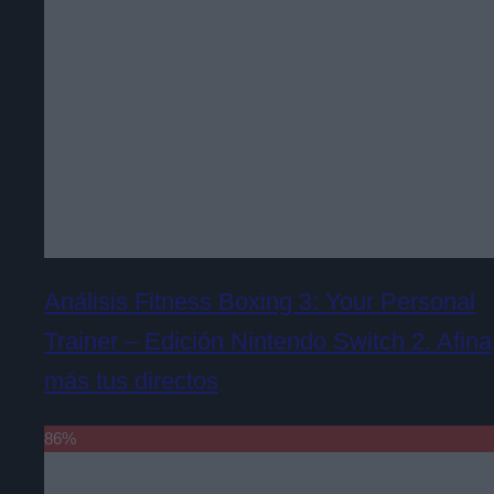
Análisis Fitness Boxing 3: Your Personal
Trainer – Edición Nintendo Switch 2. Afina
más tus directos
86
%