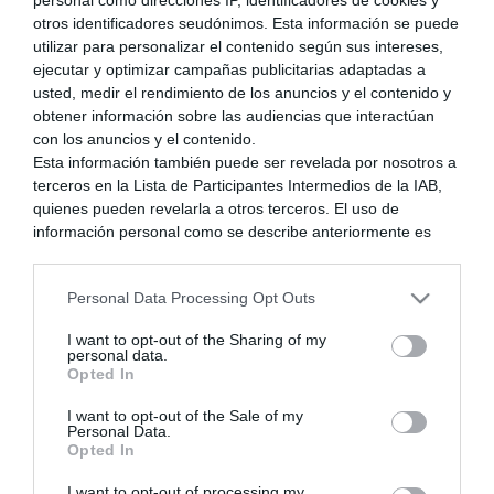
otros identificadores seudónimos. Esta información se puede
utilizar para personalizar el contenido según sus intereses,
ejecutar y optimizar campañas publicitarias adaptadas a
usted, medir el rendimiento de los anuncios y el contenido y
obtener información sobre las audiencias que interactúan
Kisuke_e79
con los anuncios y el contenido.
(@troll_de_trolles)
Esta información también puede ser revelada por nosotros a
terceros en la Lista de Participantes Intermedios de la IAB,
Respuestas: 779
quienes pueden revelarla a otros terceros. El uso de
información personal como se describe anteriormente es
Prominent Member
una parte integral de cómo operamos nuestro sitio web,
obtenemos ingresos para apoyar a nuestro personal y
Bienvenido a NextN compañero!
Personal Data Processing Opt Outs
generamos contenido relevante para nuestra audiencia.
Puede obtener más información sobre nuestras prácticas de
I want to opt-out of the Sharing of my
recopilación y uso de datos en nuestra Política de
personal data.
Privacidad.
Saludos
Opted In
Si desea optar por no divulgar su información personal a
I want to opt-out of the Sale of my
terceros por nuestra parte, utilice la siguiente opción de
Personal Data.
exclusión y confirme su selección. Tenga en cuenta que
Opted In
después de que se procese su solicitud de exclusión, es
Posteado : 01/09/2014 9:10 pm
posible que continúe viendo anuncios basados en intereses
I want to opt-out of processing my