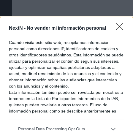
NextN -
No vender mi información personal
[GUÍA] Todos los amiibo de Splatoon
Cuando visita este sitio web, recopilamos información
personal como direcciones IP, identificadores de cookies y
Raiders y qué desbloquean
otros identificadores seudónimos. Esta información se puede
utilizar para personalizar el contenido según sus intereses,
ejecutar y optimizar campañas publicitarias adaptadas a
usted, medir el rendimiento de los anuncios y el contenido y
obtener información sobre las audiencias que interactúan
con los anuncios y el contenido.
Esta información también puede ser revelada por nosotros a
terceros en la Lista de Participantes Intermedios de la IAB,
quienes pueden revelarla a otros terceros. El uso de
información personal como se describe anteriormente es
una parte integral de cómo operamos nuestro sitio web,
obtenemos ingresos para apoyar a nuestro personal y
Personal Data Processing Opt Outs
generamos contenido relevante para nuestra audiencia.