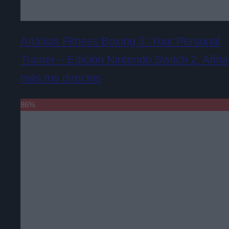
Análisis Fitness Boxing 3: Your Personal
Trainer – Edición Nintendo Switch 2. Afina
más tus directos
86
%