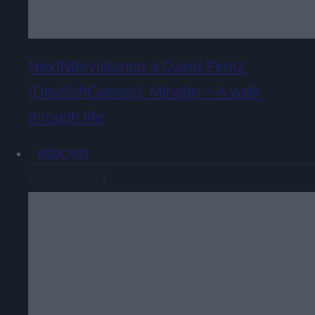
NextNtrevistando a David Ferriz
(DevilishGames): Minabo – A walk
through life
PODCAST
PODCAST