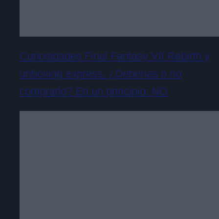
Curiosidades Final Fantasy VII Rebirth y
unboxing express. ¿Deberías o no
comprarlo? En un principio: NO