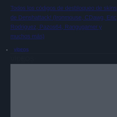
Todos los códigos de desbloqueo de skins
de Denshattack! (Ironmouse, CDawg, Eric
Rodriguez, Pazos64, Rangugamer y
muchos más)
VÍDEOS
VÍDEOS