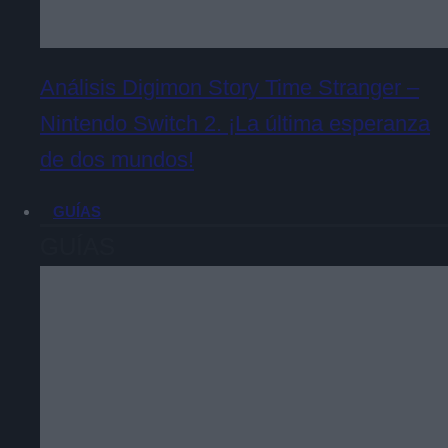
Análisis Digimon Story Time Stranger –
Nintendo Switch 2. ¡La última esperanza
de dos mundos!
GUÍAS
GUÍAS