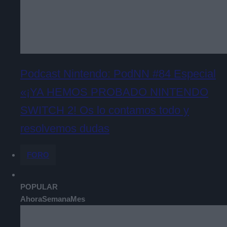
Podcast Nintendo: PodNN #84 Especial
«¡YA HEMOS PROBADO NINTENDO
SWITCH 2! Os lo contamos todo y
resolvemos dudas
FORO
POPULAR
Ahora
Semana
Mes