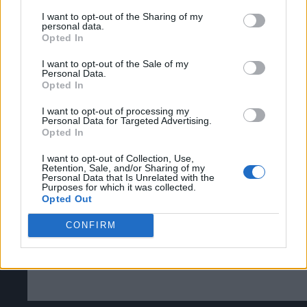
Puede obtener más información sobre nuestras prácticas de
I want to opt-out of the Sharing of my
recopilación y uso de datos en nuestra Política de
personal data.
Privacidad.
Opted In
Si desea optar por no divulgar su información personal a
Cómo acceder a la beta cerrada de The
I want to opt-out of the Sale of my
terceros por nuestra parte, utilice la siguiente opción de
Personal Data.
exclusión y confirme su selección. Tenga en cuenta que
Duskbloods [Tutorial]
Opted In
después de que se procese su solicitud de exclusión, es
posible que continúe viendo anuncios basados en intereses
I want to opt-out of processing my
Personal Data for Targeted Advertising.
basados en la información personal utilizada por nosotros o
Opted In
en información personal divulgada a terceros antes de su
exclusión.
I want to opt-out of Collection, Use,
Puede optar por no participar en la divulgación adicional de
Retention, Sale, and/or Sharing of my
Personal Data that Is Unrelated with the
su información personal por parte de terceros en la Lista de
Purposes for which it was collected.
participantes intermedios de la IAB.
Opted Out
CONFIRM