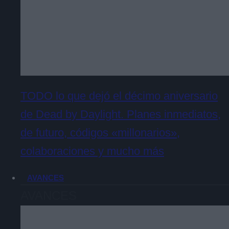
TODO lo que dejó el décimo aniversario
de Dead by Daylight. Planes inmediatos,
de futuro, códigos «millonarios»,
colaboraciones y mucho más
AVANCES
AVANCES