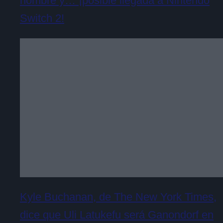
nombre y… ¡posible llegada a Nintendo
Switch 2!
Kyle Buchanan, de The New York Times,
dice que Uli Latukefu será Ganondorf en