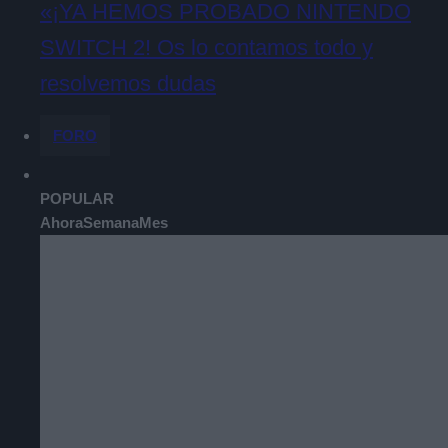
«¡YA HEMOS PROBADO NINTENDO
SWITCH 2! Os lo contamos todo y
resolvemos dudas
FORO
POPULAR
Ahora
Semana
Mes