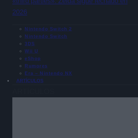
«third parties»: Zelda sigue fechado en
2026
Nintendo Switch 2
Nintendo Switch
3DS
Wii U
eShop
Rumores
Era – Nintendo NX
ARTÍCULOS
ARTÍCULOS