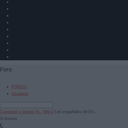
Foro
FOROS
Usuarios
Consolas y juegos N...
Wii U
Los españoles de En...
Avisos