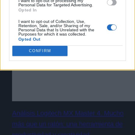
I want to opt-out of processing my
comprarlo? En un principio: NO
Personal Data for Targeted Advertising.
basados en la información personal utilizada por nosotros o
Opted In
en información personal divulgada a terceros antes de su
exclusión.
I want to opt-out of Collection, Use,
Puede optar por no participar en la divulgación adicional de
Retention, Sale, and/or Sharing of my
Personal Data that Is Unrelated with the
su información personal por parte de terceros en la Lista de
Purposes for which it was collected.
participantes intermedios de la IAB.
Opted Out
CONFIRM
Análisis Logitech MX Master 4. Mucho
más que un ratón: una herramienta de
productividad y creatividad