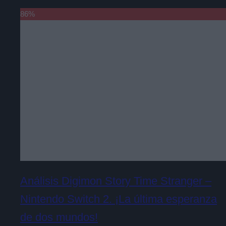
86
%
Análisis Digimon Story Time Stranger –
Nintendo Switch 2. ¡La última esperanza
de dos mundos!