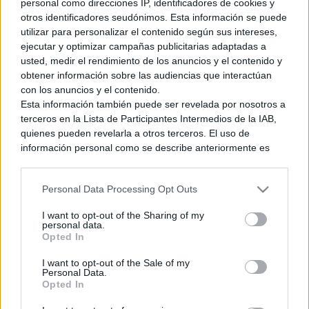
personal como direcciones IP, identificadores de cookies y
VÍDEOS
otros identificadores seudónimos. Esta información se puede
utilizar para personalizar el contenido según sus intereses,
VÍDEOS
ejecutar y optimizar campañas publicitarias adaptadas a
usted, medir el rendimiento de los anuncios y el contenido y
obtener información sobre las audiencias que interactúan
con los anuncios y el contenido.
Esta información también puede ser revelada por nosotros a
terceros en la Lista de Participantes Intermedios de la IAB,
quienes pueden revelarla a otros terceros. El uso de
información personal como se describe anteriormente es
una parte integral de cómo operamos nuestro sitio web,
obtenemos ingresos para apoyar a nuestro personal y
Personal Data Processing Opt Outs
generamos contenido relevante para nuestra audiencia.
Puede obtener más información sobre nuestras prácticas de
I want to opt-out of the Sharing of my
recopilación y uso de datos en nuestra Política de
personal data.
Privacidad.
Opted In
Si desea optar por no divulgar su información personal a
I want to opt-out of the Sale of my
terceros por nuestra parte, utilice la siguiente opción de
Curiosidades Final Fantasy VII Rebirth y
Personal Data.
exclusión y confirme su selección. Tenga en cuenta que
Opted In
después de que se procese su solicitud de exclusión, es
unboxing express. ¿Deberías o no
posible que continúe viendo anuncios basados en intereses