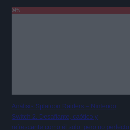
84
%
Análisis Splatoon Raiders – Nintendo
Switch 2. Desafiante, caótico y
refrescante como él solo, pero no perfecto