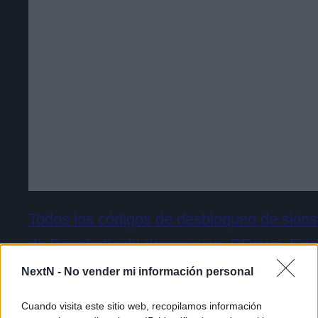
Todos los códigos de desbloqueo de skins
de Denshattack! (Ironmouse, CDawg, Eric
Rodriguez, Pazos64, Rangugamer y
NextN -
No vender mi información personal
muchos más)
Cuando visita este sitio web, recopilamos información