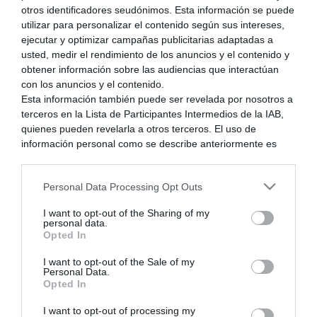
otros identificadores seudónimos. Esta información se puede
utilizar para personalizar el contenido según sus intereses,
ejecutar y optimizar campañas publicitarias adaptadas a
usted, medir el rendimiento de los anuncios y el contenido y
obtener información sobre las audiencias que interactúan
Posteado : 17/04/2015 12:02 pm
con los anuncios y el contenido.
Esta información también puede ser revelada por nosotros a
terceros en la Lista de Participantes Intermedios de la IAB,
quienes pueden revelarla a otros terceros. El uso de
Ir al foro:
información personal como se describe anteriormente es
una parte integral de cómo operamos nuestro sitio web,
Anterior debate
Siguiente debate
obtenemos ingresos para apoyar a nuestro personal y
Personal Data Processing Opt Outs
generamos contenido relevante para nuestra audiencia.
Puede obtener más información sobre nuestras prácticas de
I want to opt-out of the Sharing of my
recopilación y uso de datos en nuestra Política de
personal data.
Privacidad.
Opted In
Compartir:
Si desea optar por no divulgar su información personal a
I want to opt-out of the Sale of my
terceros por nuestra parte, utilice la siguiente opción de
Personal Data.
exclusión y confirme su selección. Tenga en cuenta que
Opted In
Información del foro
después de que se procese su solicitud de exclusión, es
posible que continúe viendo anuncios basados en intereses
I want to opt-out of processing my