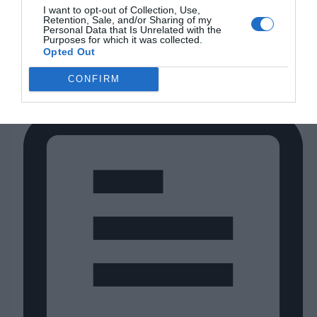
exclusión.
I want to opt-out of Collection, Use,
Puede optar por no participar en la divulgación adicional de
Retention, Sale, and/or Sharing of my
Personal Data that Is Unrelated with the
su información personal por parte de terceros en la Lista de
Purposes for which it was collected.
participantes intermedios de la IAB.
Opted Out
CONFIRM
29
Foros