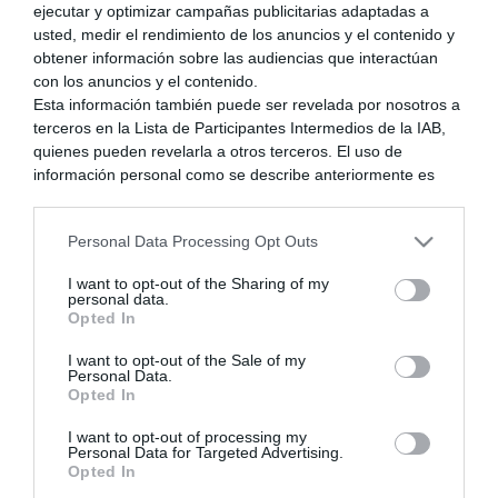
ejecutar y optimizar campañas publicitarias adaptadas a
usted, medir el rendimiento de los anuncios y el contenido y
obtener información sobre las audiencias que interactúan
con los anuncios y el contenido.
Esta información también puede ser revelada por nosotros a
Información del foro
terceros en la Lista de Participantes Intermedios de la IAB,
Últimos Mensajes
quienes pueden revelarla a otros terceros. El uso de
Publicaciones sin leer
información personal como se describe anteriormente es
Etiquetas
una parte integral de cómo operamos nuestro sitio web,
obtenemos ingresos para apoyar a nuestro personal y
Personal Data Processing Opt Outs
generamos contenido relevante para nuestra audiencia.
Puede obtener más información sobre nuestras prácticas de
I want to opt-out of the Sharing of my
recopilación y uso de datos en nuestra Política de
personal data.
Privacidad.
Opted In
Si desea optar por no divulgar su información personal a
I want to opt-out of the Sale of my
terceros por nuestra parte, utilice la siguiente opción de
Personal Data.
exclusión y confirme su selección. Tenga en cuenta que
Opted In
después de que se procese su solicitud de exclusión, es
posible que continúe viendo anuncios basados en intereses
I want to opt-out of processing my
Personal Data for Targeted Advertising.
basados en la información personal utilizada por nosotros o
Opted In
en información personal divulgada a terceros antes de su