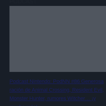
PODCAST
Podcast Nintendo: PodNN #86 Generosa
ración de Animal Crossing, Resident Evil,
Monster Hunter, rumores Witcher… ¡y