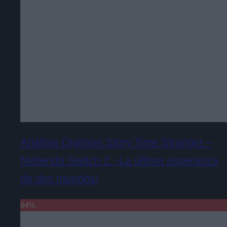
Análisis Digimon Story Time Stranger –
Nintendo Switch 2. ¡La última esperanza
de dos mundos!
84
%