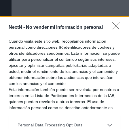
NextN -
No vender mi información personal
Cuando visita este sitio web, recopilamos información
personal como direcciones IP, identificadores de cookies y
otros identificadores seudónimos. Esta información se puede
utilizar para personalizar el contenido según sus intereses,
ejecutar y optimizar campañas publicitarias adaptadas a
usted, medir el rendimiento de los anuncios y el contenido y
obtener información sobre las audiencias que interactúan
Cómo acceder a la beta cerrada de The
con los anuncios y el contenido.
Esta información también puede ser revelada por nosotros a
Duskbloods [Tutorial]
terceros en la Lista de Participantes Intermedios de la IAB,
quienes pueden revelarla a otros terceros. El uso de
información personal como se describe anteriormente es
una parte integral de cómo operamos nuestro sitio web,
obtenemos ingresos para apoyar a nuestro personal y
Personal Data Processing Opt Outs
generamos contenido relevante para nuestra audiencia.