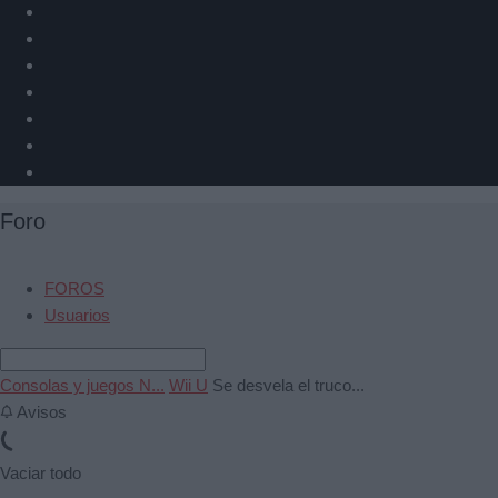
Foro
FOROS
Usuarios
Consolas y juegos N...
Wii U
Se desvela el truco...
Avisos
Vaciar todo