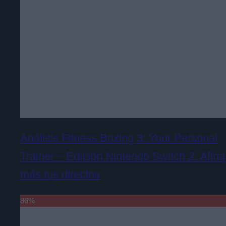
Análisis Fitness Boxing 3: Your Personal
Trainer – Edición Nintendo Switch 2. Afina
más tus directos
86
%