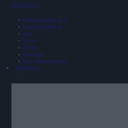
Joy-Con 2
Nintendo Switch 2
Nintendo Switch
3DS
Wii U
eShop
Rumores
Era – Nintendo NX
ARTÍCULOS
ARTÍCULOS