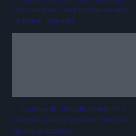
The Duskbloods: los jugadores ya están
recibiendo respuesta
¿Hay ganas de Octopath Traveler 3? Si
hacemos caso a su productor, más vale
que nos preparemos