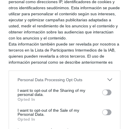
personal como direcciones IP, identificadores de cookies y
otros identificadores seudónimos. Esta información se puede
utilizar para personalizar el contenido según sus intereses,
ejecutar y optimizar campañas publicitarias adaptadas a
alias79
usted, medir el rendimiento de los anuncios y el contenido y
(@alias79)
obtener información sobre las audiencias que interactúan
con los anuncios y el contenido.
Respuestas: 12962
Esta información también puede ser revelada por nosotros a
Illustrious Member
Admin
terceros en la Lista de Participantes Intermedios de la IAB,
quienes pueden revelarla a otros terceros. El uso de
Iniciador del debate
información personal como se describe anteriormente es
una parte integral de cómo operamos nuestro sitio web,
Me acuerdo los tiempos de Doom y Doom 2 en mi 486,
obtenemos ingresos para apoyar a nuestro personal y
entonces era una pasada! Doom 3 ni lo he visto en
Personal Data Processing Opt Outs
generamos contenido relevante para nuestra audiencia.
movimiento (creo que el PC que tenía cuando salió no tiraba
Puede obtener más información sobre nuestras prácticas de
I want to opt-out of the Sharing of my
con la demo... daba errores).
recopilación y uso de datos en nuestra Política de
personal data.
Privacidad.
Opted In
Si desea optar por no divulgar su información personal a
I want to opt-out of the Sale of my
terceros por nuestra parte, utilice la siguiente opción de
También de la época de cuando tenía mi querido 486 (sólo me
Personal Data.
exclusión y confirme su selección. Tenga en cuenta que
Opted In
queda su procesador).
después de que se procese su solicitud de exclusión, es
posible que continúe viendo anuncios basados en intereses