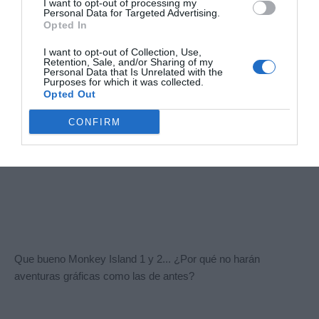
I want to opt-out of processing my
Personal Data for Targeted Advertising.
basados en la información personal utilizada por nosotros o
Opted In
en información personal divulgada a terceros antes de su
exclusión.
I want to opt-out of Collection, Use,
Puede optar por no participar en la divulgación adicional de
Retention, Sale, and/or Sharing of my
Personal Data that Is Unrelated with the
su información personal por parte de terceros en la Lista de
Purposes for which it was collected.
participantes intermedios de la IAB.
Opted Out
CONFIRM
Que bueno Monkey Island 1 y 2... ¿Por qué no harán
aventuras gráficas como las de antes?