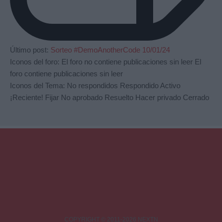
Último post:
Sorteo #DemoAnotherCode 10/01/24
Iconos del foro:
El foro no contiene publicaciones sin leer
El
foro contiene publicaciones sin leer
Iconos del Tema:
No respondidos
Respondido
Activo
¡Reciente!
Fijar
No aprobado
Resuelto
Hacer privado
Cerrado
COPYRIGHT © 2011-2026 NEXTN