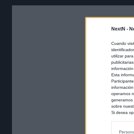
NextN -
N
Cuando visi
identificad
utilizar par
publicitaria
información
Esta inform
Participante
información
operamos nu
generamos c
sobre nuestr
Si desea opt
siguiente o
se procese 
intereses b
Persona