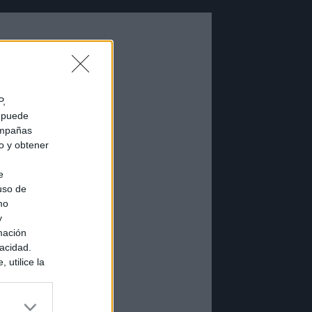
P,
e puede
campañas
do y obtener
e
 uso de
mo
y
mación
vacidad.
 utilice la
ués de que
sados en
ión personal