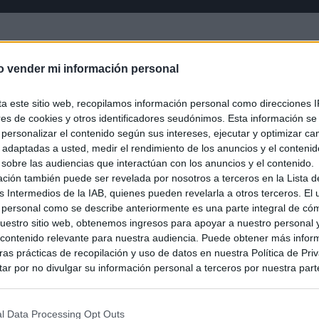
o vender mi información personal
ta este sitio web, recopilamos información personal como direcciones I
ores de cookies y otros identificadores seudónimos. Esta información s
a personalizar el contenido según sus intereses, ejecutar y optimizar 
s adaptadas a usted, medir el rendimiento de los anuncios y el conteni
 sobre las audiencias que interactúan con los anuncios y el contenido.
ación también puede ser revelada por nosotros a terceros en la Lista d
s Intermedios de la IAB, quienes pueden revelarla a otros terceros. El
 personal como se describe anteriormente es una parte integral de có
estro sitio web, obtenemos ingresos para apoyar a nuestro personal 
ontenido relevante para nuestra audiencia. Puede obtener más infor
as prácticas de recopilación y uso de datos en nuestra Política de Pri
ar por no divulgar su información personal a terceros por nuestra parte,
pción de exclusión y confirme su selección. Tenga en cuenta que desp
su solicitud de exclusión, es posible que continúe viendo anuncios ba
asados en la información personal utilizada por nosotros o en informac
l Data Processing Opt Outs