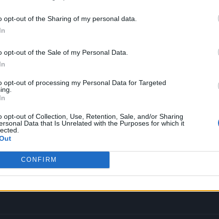
 terceros antes de su exclusión.
por no participar en la divulgación adicional de su información person
o opt-out of the Sharing of my personal data.
en la Lista de participantes intermedios de la IAB.
In
o opt-out of the Sale of my Personal Data.
ria: ha vendido más en su prime
In
to opt-out of processing my Personal Data for Targeted
ing.
In
o opt-out of Collection, Use, Retention, Sale, and/or Sharing
ersonal Data that Is Unrelated with the Purposes for which it
lected.
Out
CONFIRM