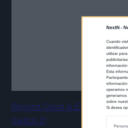
NextN -
N
Cuando visi
identificad
utilizar par
publicitaria
información
Esta inform
Participante
información
operamos nu
generamos c
sobre nuestr
Beyond Good & Evil 2: noveda
Si desea opt
siguiente o
Switch 2!
se procese 
intereses b
Persona