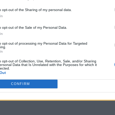
 terceros antes de su exclusión.
por no participar en la divulgación adicional de su información person
o opt-out of the Sharing of my personal data.
en la Lista de participantes intermedios de la IAB.
In
o opt-out of the Sale of my Personal Data.
In
to opt-out of processing my Personal Data for Targeted
ing.
In
o opt-out of Collection, Use, Retention, Sale, and/or Sharing
ersonal Data that Is Unrelated with the Purposes for which it
lected.
Out
CONFIRM