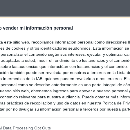
o vender mi información personal
ta este sitio web, recopilamos información personal como direcciones I
ores de cookies y otros identificadores seudónimos. Esta información s
a personalizar el contenido según sus intereses, ejecutar y optimizar 
s adaptadas a usted, medir el rendimiento de los anuncios y el conteni
 sobre las audiencias que interactúan con los anuncios y el contenido.
ación también puede ser revelada por nosotros a terceros en la Lista d
s Intermedios de la IAB, quienes pueden revelarla a otros terceros. El
 personal como se describe anteriormente es una parte integral de có
estro sitio web, obtenemos ingresos para apoyar a nuestro personal 
ontenido relevante para nuestra audiencia. Puede obtener más infor
as prácticas de recopilación y uso de datos en nuestra Política de Pri
des, nuevo nombre y… ¡posible l
ar por no divulgar su información personal a terceros por nuestra parte,
pción de exclusión y confirme su selección. Tenga en cuenta que desp
su solicitud de exclusión, es posible que continúe viendo anuncios ba
asados en la información personal utilizada por nosotros o en informac
l Data Processing Opt Outs