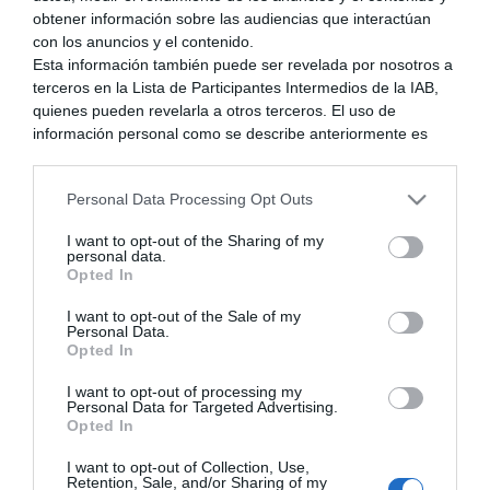
obtener información sobre las audiencias que interactúan
con los anuncios y el contenido.
Esta información también puede ser revelada por nosotros a
terceros en la Lista de Participantes Intermedios de la IAB,
quienes pueden revelarla a otros terceros. El uso de
información personal como se describe anteriormente es
una parte integral de cómo operamos nuestro sitio web,
obtenemos ingresos para apoyar a nuestro personal y
Personal Data Processing Opt Outs
generamos contenido relevante para nuestra audiencia.
Puede obtener más información sobre nuestras prácticas de
I want to opt-out of the Sharing of my
recopilación y uso de datos en nuestra Política de
personal data.
Privacidad.
Opted In
Si desea optar por no divulgar su información personal a
I want to opt-out of the Sale of my
terceros por nuestra parte, utilice la siguiente opción de
Personal Data.
exclusión y confirme su selección. Tenga en cuenta que
Opted In
después de que se procese su solicitud de exclusión, es
La película Big Hero 6 disponible en la eShop japonesa
posible que continúe viendo anuncios basados en intereses
I want to opt-out of processing my
hace 11 años
Personal Data for Targeted Advertising.
basados en la información personal utilizada por nosotros o
Foro
Opted In
en información personal divulgada a terceros antes de su
3DS
exclusión.
Respuestas: 0
I want to opt-out of Collection, Use,
Puede optar por no participar en la divulgación adicional de
Retention, Sale, and/or Sharing of my
Vistas: 1324