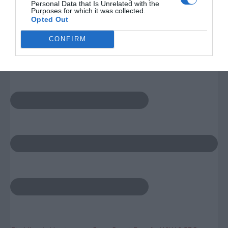
Personal Data that Is Unrelated with the
su información personal por parte de terceros en la Lista de
Debate
Purposes for which it was collected.
participantes intermedios de la IAB.
Opted Out
CONFIRM