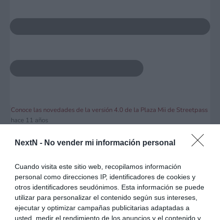
Conoce las novedades de la versión 4.0 de la Plaza Mii de Streetpass
hace 11 años
Foro
3DS
NextN -
No vender mi información personal
Respuestas: 0
Vistas: 1415
Cuando visita este sitio web, recopilamos información
Debate
personal como direcciones IP, identificadores de cookies y
otros identificadores seudónimos. Esta información se puede
utilizar para personalizar el contenido según sus intereses,
ejecutar y optimizar campañas publicitarias adaptadas a
usted, medir el rendimiento de los anuncios y el contenido y