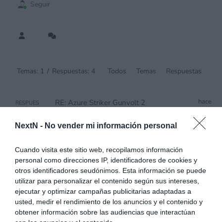
Seguir
Temas: 1
/
Respuestas: 4
Todos
Temas
Respuestas
hace
RE: Azure Striker Gunvolt 2
RESPUES
TA
9
Muchas gracias por la aclaración. El primero
años
me gustó pese a no ser una obra maestra,
NextN -
No vender mi información personal
es un buen sucesor de Megaman (con sus
diferencias), pero por el...
Cuando visita este sitio web, recopilamos información
FORO
3DS
personal como direcciones IP, identificadores de cookies y
hace 9
RE: Análisis personal New Style
RESPUES
otros identificadores seudónimos. Esta información se puede
TA
años
Boutique 3
utilizar para personalizar el contenido según sus intereses,
Muchas gracias, le regalaré el 2 que era el
ejecutar y optimizar campañas publicitarias adaptadas a
que más me llamaba la atención tras leer
usted, medir el rendimiento de los anuncios y el contenido y
diversos análisis.
obtener información sobre las audiencias que interactúan
FORO
3DS