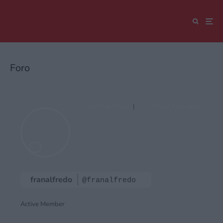
Foro
Inicio del Foro
|
Últimos Mensajes
franalfredo
@franalfredo
Active Member