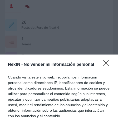
26
Posts del Foro de NextN
1
Temas
0
Posts en el foro
NextN -
No vender mi información personal
0
Respuestas
Cuando visita este sitio web, recopilamos información
personal como direcciones IP, identificadores de cookies y
0
otros identificadores seudónimos. Esta información se puede
Comentarios y preguntas
utilizar para personalizar el contenido según sus intereses,
ejecutar y optimizar campañas publicitarias adaptadas a
0
usted, medir el rendimiento de los anuncios y el contenido y
Le ha gustado
obtener información sobre las audiencias que interactúan
con los anuncios y el contenido.