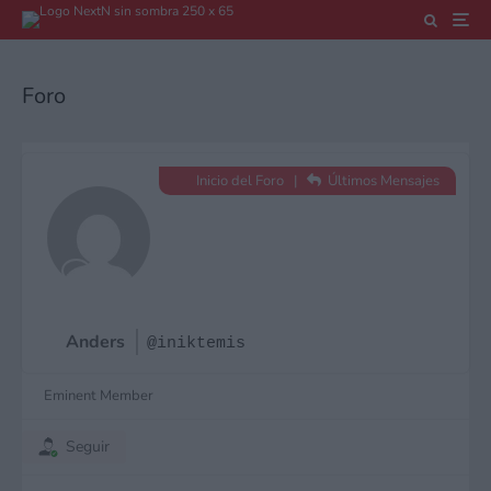
Foro
Inicio del Foro
|
Últimos Mensajes
Anders
@iniktemis
Eminent Member
Seguir