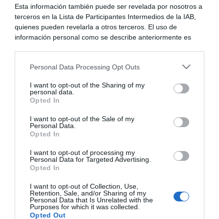
0
Esta información también puede ser revelada por nosotros a
Me Gusta recibidos
terceros en la Lista de Participantes Intermedios de la IAB,
quienes pueden revelarla a otros terceros. El uso de
0
información personal como se describe anteriormente es
No me gusta recibidos
una parte integral de cómo operamos nuestro sitio web,
obtenemos ingresos para apoyar a nuestro personal y
Personal Data Processing Opt Outs
2/10
generamos contenido relevante para nuestra audiencia.
Puntuación
Puede obtener más información sobre nuestras prácticas de
I want to opt-out of the Sharing of my
recopilación y uso de datos en nuestra Política de
personal data.
0
Privacidad.
Opted In
Posts de NextN
Si desea optar por no divulgar su información personal a
I want to opt-out of the Sale of my
terceros por nuestra parte, utilice la siguiente opción de
Personal Data.
17
exclusión y confirme su selección. Tenga en cuenta que
Opted In
Comentarios de NextN
después de que se procese su solicitud de exclusión, es
posible que continúe viendo anuncios basados en intereses
I want to opt-out of processing my
Personal Data for Targeted Advertising.
basados en la información personal utilizada por nosotros o
Opted In
en información personal divulgada a terceros antes de su
Redes Sociales
exclusión.
I want to opt-out of Collection, Use,
Puede optar por no participar en la divulgación adicional de
Retention, Sale, and/or Sharing of my
Personal Data that Is Unrelated with the
su información personal por parte de terceros en la Lista de
Purposes for which it was collected.
participantes intermedios de la IAB.
Opted Out