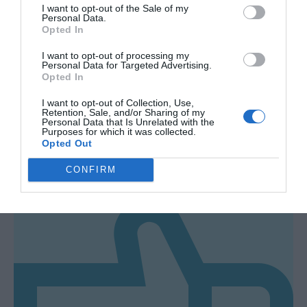
I want to opt-out of the Sale of my
terceros por nuestra parte, utilice la siguiente opción de
Personal Data.
exclusión y confirme su selección. Tenga en cuenta que
Opted In
después de que se procese su solicitud de exclusión, es
posible que continúe viendo anuncios basados en intereses
I want to opt-out of processing my
Personal Data for Targeted Advertising.
basados en la información personal utilizada por nosotros o
Opted In
en información personal divulgada a terceros antes de su
exclusión.
I want to opt-out of Collection, Use,
Puede optar por no participar en la divulgación adicional de
Retention, Sale, and/or Sharing of my
Personal Data that Is Unrelated with the
su información personal por parte de terceros en la Lista de
Purposes for which it was collected.
participantes intermedios de la IAB.
Opted Out
0
CONFIRM
Le ha gustado