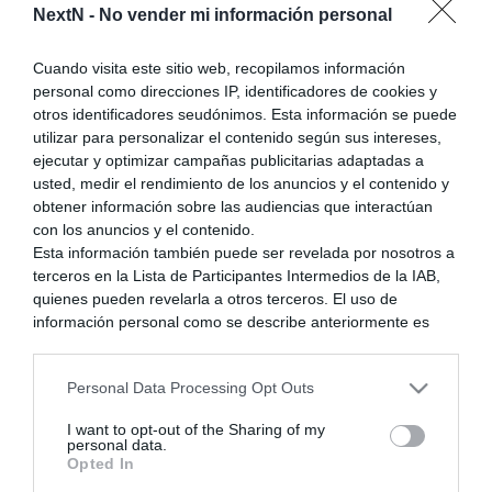
NextN -
No vender mi información personal
Cuando visita este sitio web, recopilamos información
personal como direcciones IP, identificadores de cookies y
otros identificadores seudónimos. Esta información se puede
utilizar para personalizar el contenido según sus intereses,
ejecutar y optimizar campañas publicitarias adaptadas a
usted, medir el rendimiento de los anuncios y el contenido y
obtener información sobre las audiencias que interactúan
con los anuncios y el contenido.
0
Esta información también puede ser revelada por nosotros a
Comentarios y preguntas
terceros en la Lista de Participantes Intermedios de la IAB,
quienes pueden revelarla a otros terceros. El uso de
información personal como se describe anteriormente es
una parte integral de cómo operamos nuestro sitio web,
obtenemos ingresos para apoyar a nuestro personal y
Personal Data Processing Opt Outs
generamos contenido relevante para nuestra audiencia.
Puede obtener más información sobre nuestras prácticas de
I want to opt-out of the Sharing of my
recopilación y uso de datos en nuestra Política de
personal data.
Privacidad.
Opted In
Si desea optar por no divulgar su información personal a