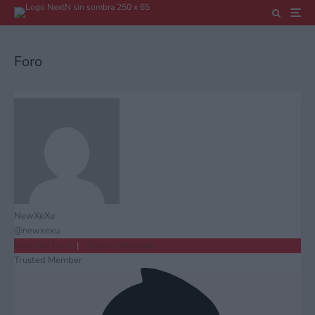
Foro
NewXeXu
@newxexu
Inicio del Foro
|
Últimos Mensajes
Trusted Member