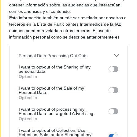
22 mayo, 2026 14:38
obtener información sobre las audiencias que interactúan
con los anuncios y el contenido.
Esta información también puede ser revelada por nosotros a
Os dejamos con el tráiler de presentación de Nintendo 2DS.
terceros en la Lista de Participantes Intermedios de la IAB,
quienes pueden revelarla a otros terceros. El uso de
información personal como se describe anteriormente es
una parte integral de cómo operamos nuestro sitio web,
obtenemos ingresos para apoyar a nuestro personal y
Personal Data Processing Opt Outs
generamos contenido relevante para nuestra audiencia.
Puede obtener más información sobre nuestras prácticas de
I want to opt-out of the Sharing of my
recopilación y uso de datos en nuestra Política de
personal data.
Privacidad.
Opted In
Si desea optar por no divulgar su información personal a
I want to opt-out of the Sale of my
terceros por nuestra parte, utilice la siguiente opción de
Personal Data.
exclusión y confirme su selección. Tenga en cuenta que
Opted In
después de que se procese su solicitud de exclusión, es
posible que continúe viendo anuncios basados en intereses
I want to opt-out of processing my
Personal Data for Targeted Advertising.
basados en la información personal utilizada por nosotros o
Opted In
en información personal divulgada a terceros antes de su
exclusión.
I want to opt-out of Collection, Use,
Puede optar por no participar en la divulgación adicional de
Retention, Sale, and/or Sharing of my