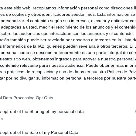
en la portátil. Y si, además, te decimos que por
ta este sitio web, recopilamos información personal como direcciones I
inal del juego, ¿a que vas a correr más todavía?
ores de cookies y otros identificadores seudónimos. Esta información s
a personalizar el contenido según sus intereses, ejecutar y optimizar 
s adaptadas a usted, medir el rendimiento de los anuncios y el conteni
 sobre las audiencias que interactúan con los anuncios y el contenido.
ación también puede ser revelada por nosotros a terceros en la Lista d
rsión digital de Bravely
s Intermedios de la IAB, quienes pueden revelarla a otros terceros. El
mo!
 personal como se describe anteriormente es una parte integral de có
estro sitio web, obtenemos ingresos para apoyar a nuestro personal 
ontenido relevante para nuestra audiencia. Puede obtener más infor
as prácticas de recopilación y uso de datos en nuestra Política de Pri
esta oferta. Desde el día de su lanzamiento, el
ar por no divulgar su información personal a terceros por nuestra parte,
dremos hacernos con el juego en formato digital con
pción de exclusión y confirme su selección. Tenga en cuenta que desp
eviamente el citado Preludio -tal y como lo ha
su solicitud de exclusión, es posible que continúe viendo anuncios ba
asados en la información personal utilizada por nosotros o en informac
l Data Processing Opt Outs
 terceros antes de su exclusión.
por no participar en la divulgación adicional de su información person
o opt-out of the Sharing of my personal data.
en la Lista de participantes intermedios de la IAB.
In
ta de
#BravelySecond
para
o opt-out of the Sale of my Personal Data.