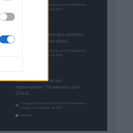
The Legend of Zelda: Ocarina of Time Remake es
el juego más esperado de 2026
Pinales
Yo pienso lo mismo que vosotros
de GTA. Cuantificar cifras....
The Legend of Zelda: Ocarina of Time Remake es
el juego más esperado de 2026
Gutur 89
Nota aclaratoria de sus
responsables: "Ya sabemos que
GTA 6...
The Legend of Zelda: Ocarina of Time Remake es
el juego más esperado de 2026
Synbioso