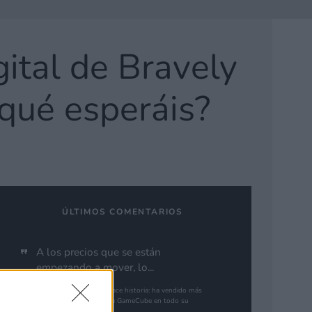
ital de Bravely
qué esperáis?
ÚLTIMOS COMENTARIOS
A los precios que se están
empezando a mover, lo...
Nintendo Switch 2 hace historia: ha vendido más
en su primer año que GameCube en todo su
ciclo de vida