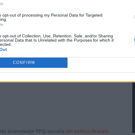
 dcto. en el juego en
#eShop
In
er.com/T7m6v4cdt4
to opt-out of processing my Personal Data for Targeted
ing.
In
intendoES)
February 11,
o opt-out of Collection, Use, Retention, Sale, and/or Sharing
ersonal Data that Is Unrelated with the Purposes for which it
lected.
Out
CONFIRM
Ver también
s 2002 tuvo su minuto de gloria en el PC
 este prometedor RPG secuela
del exitoso Bravely