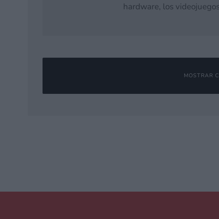
hardware, los videojuegos
MOSTRAR C
Deja una respuesta
Tu dirección de correo electrónico no será publicada.
Los campos o
Comentario
*