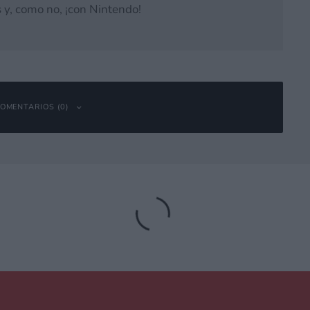
 y, como no, ¡con Nintendo!
OMENTARIOS (0)
bligatorios están marcados con
*