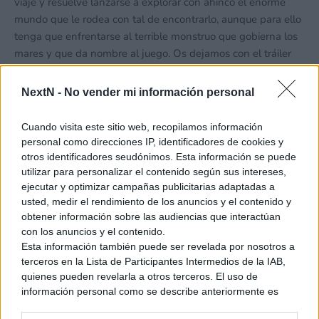
viaje y resuelve lanzarse a explorar con ahínco el enorme
mundo que le rodea con tal de encontrarlo, aunque para ello
tenga que enfrentarse al terrible monstruo que gobierna los
mares y que da nombre al juego. Os dejamos con el tráiler
de la versión de consolas del título.
NextN -
No vender mi información personal
Ver también
Cuando visita este sitio web, recopilamos información
CD Projekt Red da detalles de Hadar, su
personal como direcciones IP, identificadores de cookies y
nueva franquicia
otros identificadores seudónimos. Esta información se puede
4 junio, 2026 22:39
utilizar para personalizar el contenido según sus intereses,
ejecutar y optimizar campañas publicitarias adaptadas a
usted, medir el rendimiento de los anuncios y el contenido y
obtener información sobre las audiencias que interactúan
con los anuncios y el contenido.
Esta información también puede ser revelada por nosotros a
terceros en la Lista de Participantes Intermedios de la IAB,
quienes pueden revelarla a otros terceros. El uso de
información personal como se describe anteriormente es
una parte integral de cómo operamos nuestro sitio web,