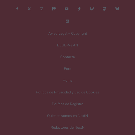
Nombre
*
Aviso Legal – Copyright
BLUE-NextN
Correo electrónico
*
Contacta
Foro
Guarda mi nombre, correo electrónico y web en este navegador para la
Home
próxima vez que comente.
Política de Privacidad y uso de Cookies
Recibir un correo electrónico con los siguientes comentarios a esta entrada.
Política de Registro
Recibir un correo electrónico con cada nueva entrada.
Quiénes somos en NextN
Redactores de NextN