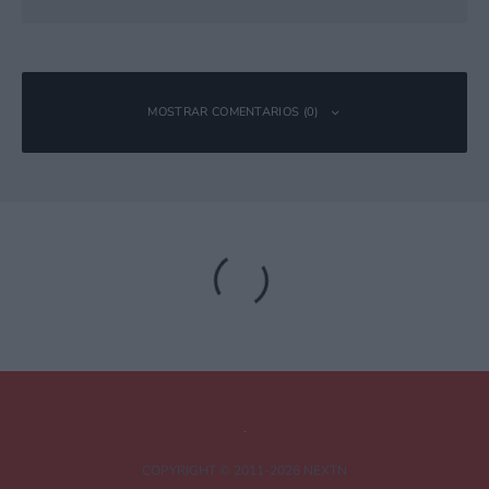
MOSTRAR COMENTARIOS (0)
Deja una respuesta
Tu dirección de correo electrónico no será publicada.
Los campos
obligatorios están marcados con
*
Comentario
*
COPYRIGHT © 2011-2026 NEXTN