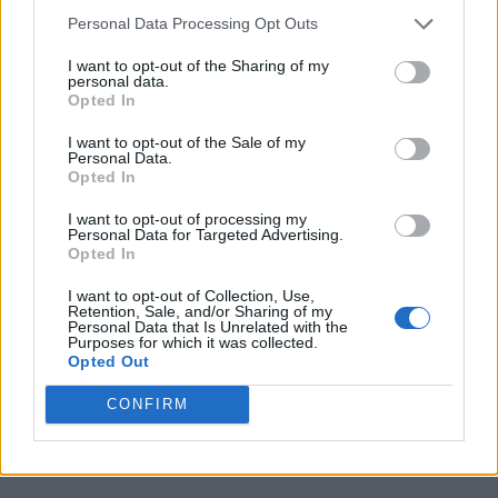
obtenemos ingresos para apoyar a nuestro personal y
Personal Data Processing Opt Outs
generamos contenido relevante para nuestra audiencia.
Puede obtener más información sobre nuestras prácticas de
I want to opt-out of the Sharing of my
recopilación y uso de datos en nuestra Política de
personal data.
Privacidad.
Opted In
Si desea optar por no divulgar su información personal a
I want to opt-out of the Sale of my
terceros por nuestra parte, utilice la siguiente opción de
Personal Data.
exclusión y confirme su selección. Tenga en cuenta que
Opted In
después de que se procese su solicitud de exclusión, es
posible que continúe viendo anuncios basados en intereses
I want to opt-out of processing my
Personal Data for Targeted Advertising.
basados en la información personal utilizada por nosotros o
Opted In
en información personal divulgada a terceros antes de su
exclusión.
I want to opt-out of Collection, Use,
Puede optar por no participar en la divulgación adicional de
Retention, Sale, and/or Sharing of my
Personal Data that Is Unrelated with the
su información personal por parte de terceros en la Lista de
Purposes for which it was collected.
participantes intermedios de la IAB.
Opted Out
CONFIRM