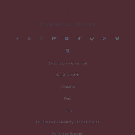
evidente esa falta de desarrollo gráfico. El burrito Poitou es
un amor, eso sí <3
COPYRIGHT © 2011-2026 NEXTN
Deja una respuesta
Tu dirección de correo electrónico no será publicada.
Los campos
obligatorios están marcados con
*
Aviso Legal – Copyright
Comentario
*
BLUE-NextN
Contacta
Foro
Home
Política de Privacidad y uso de Cookies
Política de Registro