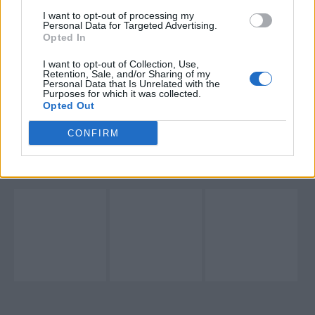
compás del juego.
posible que continúe viendo anuncios basados en intereses
I want to opt-out of processing my
Personal Data for Targeted Advertising.
basados en la información personal utilizada por nosotros o
Opted In
en información personal divulgada a terceros antes de su
exclusión.
I want to opt-out of Collection, Use,
Puede optar por no participar en la divulgación adicional de
Retention, Sale, and/or Sharing of my
Ver también
Personal Data that Is Unrelated with the
su información personal por parte de terceros en la Lista de
FuRyu anunció ANOMALITH, un shooter
Purposes for which it was collected.
participantes intermedios de la IAB.
de supervivencia en tercera persona que
Opted Out
saldrá en Nintendo Switch 2, PS5 y PC
CONFIRM
23 mayo, 2026 23:38