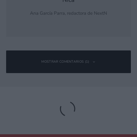
Ana García Parra, redactora de NextN
MOSTRAR COMENTARIOS (1)
Saifogeo
Responder
25 julio, 2017 13:37 a las 13:37
Mmm… este tipo de juegos parece el tipo al que me
engancho unas semanas y el pobre se vuelve a quedar
cogiendo polvo hasta que me entran ganas de jugarlo. Sin
embargo se ven muy cucos los animaletes, aunque es