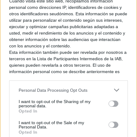
Cuando visita este sitio web, recopilamos información
personal como direcciones IP, identificadores de cookies y
otros identificadores seudónimos. Esta información se puede
utilizar para personalizar el contenido según sus intereses,
ejecutar y optimizar campañas publicitarias adaptadas a
usted, medir el rendimiento de los anuncios y el contenido y
obtener información sobre las audiencias que interactúan
con los anuncios y el contenido.
Esta información también puede ser revelada por nosotros a
terceros en la Lista de Participantes Intermedios de la IAB,
quienes pueden revelarla a otros terceros. El uso de
información personal como se describe anteriormente es
una parte integral de cómo operamos nuestro sitio web,
obtenemos ingresos para apoyar a nuestro personal y
Personal Data Processing Opt Outs
generamos contenido relevante para nuestra audiencia.
Puede obtener más información sobre nuestras prácticas de
I want to opt-out of the Sharing of my
recopilación y uso de datos en nuestra Política de
En el ámbito musical, como en muchos aspectos del juego,
personal data.
Privacidad.
Opted In
se nota simplicidad en las melodías. Cuenta con unas pocas
Si desea optar por no divulgar su información personal a
que según en la zona en la que te encuentres, sonará una u
I want to opt-out of the Sale of my
terceros por nuestra parte, utilice la siguiente opción de
otra. No son melodías muy destacables, pero se echan de
Personal Data.
exclusión y confirme su selección. Tenga en cuenta que
Opted In
menos cuando no suenan ya que acompañan muy bien el
después de que se procese su solicitud de exclusión, es