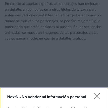
En cuanto al apartado gráfico, los personajes han mejorado
en detalle, en comparación a otros títulos de la saga para
anteriores versiones portátiles. Sin embargo los entornos por
donde se mueven los personajes, se podrían mejorar. Sigue
pareciendo que están anclados al pasado. En las secuencias
animadas, se muestran imágenes de los personajes en las
cuales ganan mucho en cuanto a detalles gráficos.
NextN -
No vender mi información personal