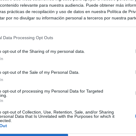
ontenido relevante para nuestra audiencia. Puede obtener más infor
as prácticas de recopilación y uso de datos en nuestra Política de Pri
ar por no divulgar su información personal a terceros por nuestra parte,
pción de exclusión y confirme su selección. Tenga en cuenta que desp
su solicitud de exclusión, es posible que continúe viendo anuncios ba
asados en la información personal utilizada por nosotros o en informac
l Data Processing Opt Outs
 terceros antes de su exclusión.
por no participar en la divulgación adicional de su información person
o opt-out of the Sharing of my personal data.
en la Lista de participantes intermedios de la IAB.
In
o opt-out of the Sale of my Personal Data.
In
to opt-out of processing my Personal Data for Targeted
ing.
In
o opt-out of Collection, Use, Retention, Sale, and/or Sharing
ersonal Data that Is Unrelated with the Purposes for which it
lected.
Out