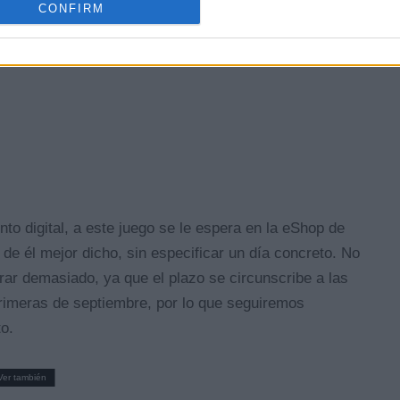
CONFIRM
o digital, a este juego se le espera en la eShop de
de él mejor dicho, sin especificar un día concreto. No
rar demasiado, ya que el plazo se circunscribe a las
rimeras de septiembre, por lo que seguiremos
o.
Ver también