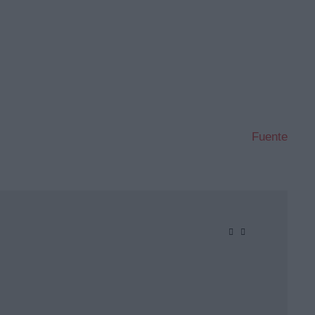
a es el tercer juego mejor valorado de la
Fuente