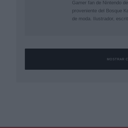
Gamer fan de Nintendo de
proveniente del Bosque Ko
de moda. Ilustrador, escri
MOSTRAR C
Deja una respuesta
Tu dirección de correo electrónico no será publicada.
Los campos 
Comentario
*