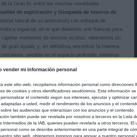
t de la Gran N; entre las muchas novedades
uelike de exploración y búsqueda de tesoros de
nsional lateral de su antecesor) con enfoque de
temática espacial, en el que debemos unir fuerzas para
, rapiñar montones de tesoros ocultos, obtenemos un
de gran ayuda, y, en definitiva, encontrar la manera
contramos, perdido en el espacio profundo, mientras
es que podemos controlar, cada uno con sus propias
o vender mi información personal
ta este sitio web, recopilamos información personal como direcciones I
ores de cookies y otros identificadores seudónimos. Esta información s
a personalizar el contenido según sus intereses, ejecutar y optimizar 
 2 (Nintendo Switch eShop)
s adaptadas a usted, medir el rendimiento de los anuncios y el conteni
 sobre las audiencias que interactúan con los anuncios y el contenido.
ación también puede ser revelada por nosotros a terceros en la Lista d
s Intermedios de la IAB, quienes pueden revelarla a otros terceros. El
 personal como se describe anteriormente es una parte integral de có
estro sitio web, obtenemos ingresos para apoyar a nuestro personal 