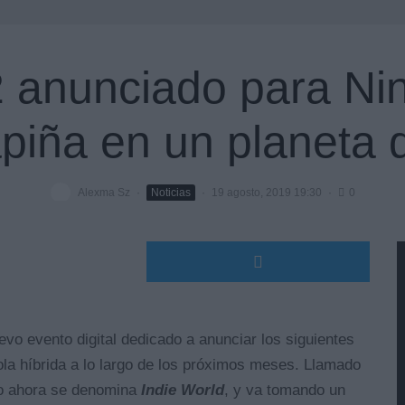
2 anunciado para Ni
apiña en un planeta
Alexma Sz
·
Noticias
·
19 agosto, 2019 19:30
·
0
uevo evento digital dedicado a anunciar los siguientes
ola híbrida a lo largo de los próximos meses. Llamado
o ahora se denomina
Indie World
, y va tomando un