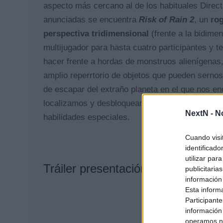
aspecto más cercano al de los habituales Direc
anunciadas se encuentra
Risk of Rain 2
, un
rog
perspectiva tridimensional
(frente a la bidime
multijugador para hasta cuatro participantes y 
hacer frente a hordas de monstruos alienígenas
amplio reperrtorio de objetos que pueden sernos 
de escapar del extraño planeta en el que nos en
localizamos y desbloqueamos otros supervivent
NextN -
N
habilidades especiales.
Cuando visi
identificad
utilizar par
Tráiler presentación Risk of Rain
publicitaria
información
Esta inform
Participante
información
operamos nu