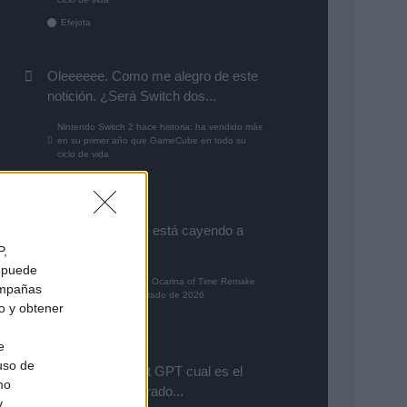
Efejota
Oleeeeee. Como me alegro de este
notición. ¿Será Switch dos...
Nintendo Switch 2 hace historia: ha vendido más
en su primer año que GameCube en todo su
ciclo de vida
Gutur 89
Aún con la que le está cayendo a
PlayStation por...
P,
e puede
The Legend of Zelda: Ocarina of Time Remake
campañas
es el juego más esperado de 2026
do y obtener
alias79
e
 uso de
Preguntale a chat GPT cual es el
mo
guego mas esparado...
y