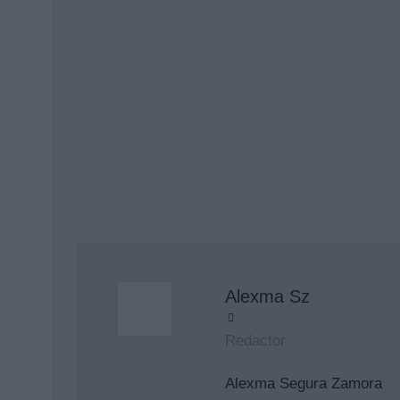
Super Mario Galaxy 2 y
historia en Metacritic
27 julio, 2026 22:47
Alexma Sz
Redactor
Alexma Segura Zamora