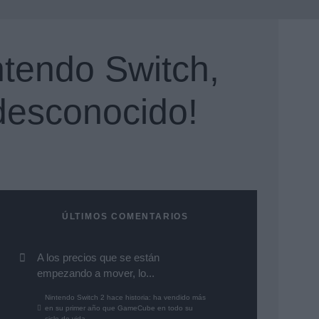
ntendo Switch,
 desconocido!
ÚLTIMOS COMENTARIOS
A los precios que se están
empezando a mover, lo...
Nintendo Switch 2 hace historia: ha vendido más
en su primer año que GameCube en todo su
ciclo de vida