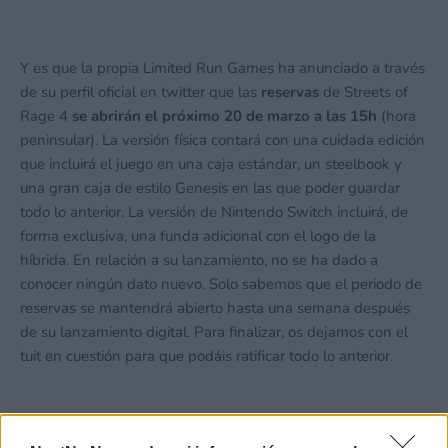
Y es que la propia Limited Run Games ha anunciado a través
de su perfil oficial en twitter que las
reservas
de Streets of
Rage 4
se abrirán el próximo 20 de marzo a las 15h
(hora
peninsular). La versión física contará con una cuidada edición
que incluirá el juego en una caja estándar, un steelbook y
una gran caja de estilo Genesis en las que poder guardar
todo lo anterior. La versión de Nintendo Switch incluirá, de
forma exclusiva, una funda adicional con el logo de la
híbrida. En relación a su lanzamiento, no se ha dado a
conocer ningún dato nuevo. Solo sabemos que el periodo de
reservas se mantendrá abierto hasta una semana después
de su lanzamiento digital. Para finalizar, os dejamos con el
tuit en cuestión para que podáis ratificar todo lo anterior.
The Streets of Rage 4 Classic