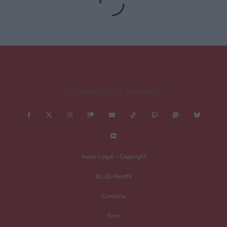
obligatorios están marcados con
*
Comentario
*
COPYRIGHT © 2011-2026 NEXTN
Nombre
*
Aviso Legal – Copyright
BLUE-NextN
Correo electrónico
*
Contacta
Foro