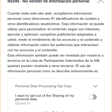
NextN -
No vender mi información personal
Edition includes the game in the
standard case, a SteelBook case,
Cuando visita este sitio web, recopilamos información
and a large Genesis clamshell that
personal como direcciones IP, identificadores de cookies y
otros identificadores seudónimos. Esta información se puede
will fit both cases inside! It’s
utilizar para personalizar el contenido según sus intereses,
available in an open pre-order
ejecutar y optimizar campañas publicitarias adaptadas a
usted, medir el rendimiento de los anuncios y el contenido y
starting at 10am ET on March 20 on
obtener información sobre las audiencias que interactúan
https://t.co/5Lksol4sqo
.
con los anuncios y el contenido.
Esta información también puede ser revelada por nosotros a
pic.twitter.com/4cpYXti3tu
terceros en la Lista de Participantes Intermedios de la IAB,
quienes pueden revelarla a otros terceros. El uso de
— Limited Run Games
información personal como se describe anteriormente es
(@LimitedRunGames)
March 16,
una parte integral de cómo operamos nuestro sitio web,
obtenemos ingresos para apoyar a nuestro personal y
2020
Personal Data Processing Opt Outs
generamos contenido relevante para nuestra audiencia.
Puede obtener más información sobre nuestras prácticas de
I want to opt-out of the Sharing of my
recopilación y uso de datos en nuestra Política de
personal data.
Ver también
Privacidad.
Digital Foundry analiza el
Opted In
tráiler del «remake» de Zelda:
Si desea optar por no divulgar su información personal a