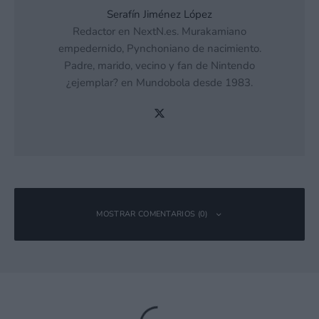
Serafín Jiménez López
Redactor en NextN.es. Murakamiano
empedernido, Pynchoniano de nacimiento.
Padre, marido, vecino y fan de Nintendo
¿ejemplar? en Mundobola desde 1983.
MOSTRAR COMENTARIOS (0)
Deja una respuesta
Tu dirección de correo electrónico no será publicada.
Los campos