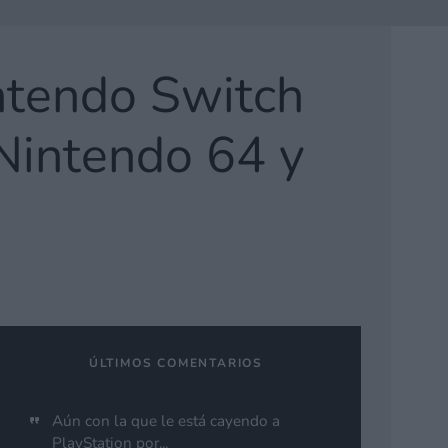
ntendo Switch
 Nintendo 64 y
ÚLTIMOS COMENTARIOS
Aún con la que le está cayendo a
PlayStation por...