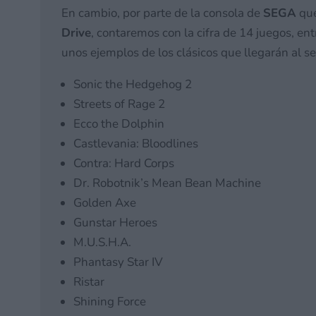
En cambio, por parte de la consola de
SEGA
que
Drive
, contaremos con la cifra de 14 juegos, en
unos ejemplos de los clásicos que llegarán al ser
Sonic the Hedgehog 2
Streets of Rage 2
Ecco the Dolphin
Castlevania: Bloodlines
Contra: Hard Corps
Dr. Robotnik’s Mean Bean Machine
Golden Axe
Gunstar Heroes
M.U.S.H.A.
Phantasy Star IV
Ristar
Shining Force