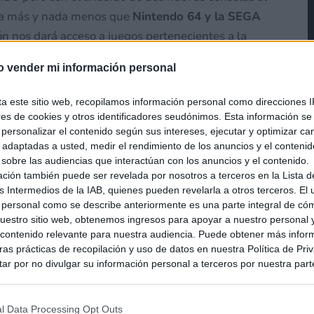
ada más y nada menos que
Nintendo 64 y la SEGA
n nos dará acceso a juegos pertenecientes a la
e hubiera creído. Esta nueva suscripción
llegará a
o vender mi información personal
cer cuál será su precio
, podemos ir echándole un ojo
ta este sitio web, recopilamos información personal como direcciones I
ores de cookies y otros identificadores seudónimos. Esta información s
a personalizar el contenido según sus intereses, ejecutar y optimizar 
s adaptadas a usted, medir el rendimiento de los anuncios y el conteni
reciente de juegos de
 sobre las audiencias que interactúan con los anuncios y el contenido.
ación también puede ser revelada por nosotros a terceros en la Lista d
a Drive donde y cuando
s Intermedios de la IAB, quienes pueden revelarla a otros terceros. El
 personal como se describe anteriormente es una parte integral de có
doSwitchOnline
+ Paquete de
estro sitio web, obtenemos ingresos para apoyar a nuestro personal 
cripción que estará
ontenido relevante para nuestra audiencia. Puede obtener más infor
as prácticas de recopilación y uso de datos en nuestra Política de Pri
tubre.
ar por no divulgar su información personal a terceros por nuestra parte,
pción de exclusión y confirme su selección. Tenga en cuenta que desp
RhM
su solicitud de exclusión, es posible que continúe viendo anuncios ba
asados en la información personal utilizada por nosotros o en informac
l Data Processing Opt Outs