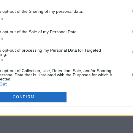
 terceros antes de su exclusión.
intendoES)
September 23,
por no participar en la divulgación adicional de su información person
o opt-out of the Sharing of my personal data.
en la Lista de participantes intermedios de la IAB.
In
o opt-out of the Sale of my Personal Data.
In
or primera vez en 1996, serán 9 los juegos que entren
to opt-out of processing my Personal Data for Targeted
ing.
cuenta con joyas que a día de hoy siguen siendo
In
f time o Super Mario 64. Veamos la lista:
o opt-out of Collection, Use, Retention, Sale, and/or Sharing
ersonal Data that Is Unrelated with the Purposes for which it
lected.
Out
CONFIRM