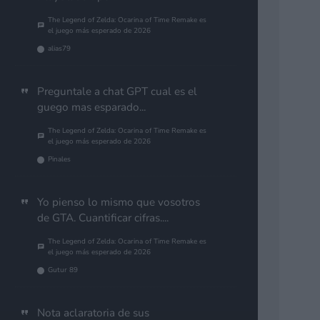
The Legend of Zelda: Ocarina of Time Remake es
el juego más esperado de 2026
alias79
Preguntale a chat GPT cual es el
guego mas esparado...
The Legend of Zelda: Ocarina of Time Remake es
el juego más esperado de 2026
Pinales
Yo pienso lo mismo que vosotros
de GTA. Cuantificar cifras....
The Legend of Zelda: Ocarina of Time Remake es
el juego más esperado de 2026
Gutur 89
Nota aclaratoria de sus