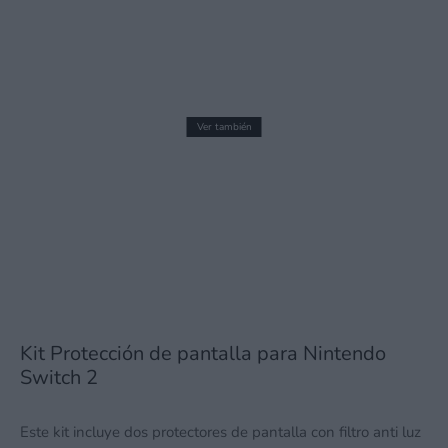
Ver también
Tokyo Scramble recibe una actualización
gratuita con importantes mejoras
jugables
14 mayo, 2026 23:25
Kit Protección de pantalla para Nintendo
Switch 2
Este kit incluye dos protectores de pantalla con filtro anti luz