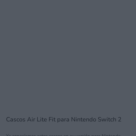
Cascos Air Lite Fit para Nintendo Switch 2
Ya conocíamos estos cascos en su versión para Nintendo