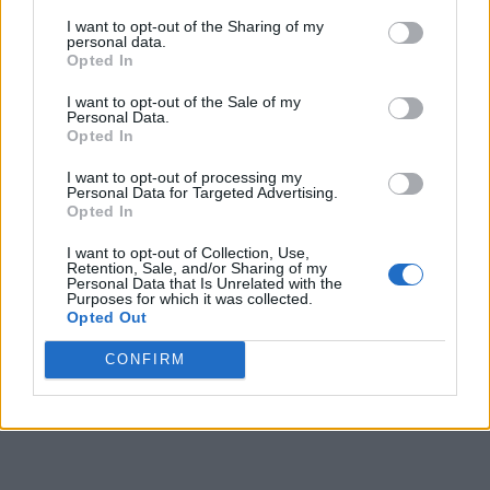
Puede obtener más información sobre nuestras prácticas de
I want to opt-out of the Sharing of my
recopilación y uso de datos en nuestra Política de
personal data.
Privacidad.
Opted In
Si desea optar por no divulgar su información personal a
I want to opt-out of the Sale of my
terceros por nuestra parte, utilice la siguiente opción de
Personal Data.
exclusión y confirme su selección. Tenga en cuenta que
Opted In
después de que se procese su solicitud de exclusión, es
posible que continúe viendo anuncios basados en intereses
I want to opt-out of processing my
Personal Data for Targeted Advertising.
basados en la información personal utilizada por nosotros o
Opted In
en información personal divulgada a terceros antes de su
exclusión.
I want to opt-out of Collection, Use,
Puede optar por no participar en la divulgación adicional de
Retention, Sale, and/or Sharing of my
Personal Data that Is Unrelated with the
su información personal por parte de terceros en la Lista de
Purposes for which it was collected.
participantes intermedios de la IAB.
Opted Out
CONFIRM