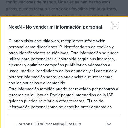
configuraciones de mando. Una vez se han hecho esos
pasos, puedes tocar tus canciones favoritas con la guitarra,
responde genial, tiene modo para diestros y para zurdos,
bastantes botones, incluido un joystick para navegar por
NextN -
No vender mi información personal
menús y por el juego entre canciones, una correa para el
hombro y puede plegarse para su transporte, si te gustan los
Cuando visita este sitio web, recopilamos información
juegos rítmicos es un «must» y nos ha llevado de vuelta a
personal como direcciones IP, identificadores de cookies y
una época donde no dormíamos jugando al Guitar Hero.
otros identificadores seudónimos. Esta información se puede
Puedes ver la ficha del producto
aquí.
utilizar para personalizar el contenido según sus intereses,
ejecutar y optimizar campañas publicitarias adaptadas a
usted, medir el rendimiento de los anuncios y el contenido y
obtener información sobre las audiencias que interactúan
con los anuncios y el contenido.
Esta información también puede ser revelada por nosotros a
terceros en la Lista de Participantes Intermedios de la IAB,
quienes pueden revelarla a otros terceros. El uso de
información personal como se describe anteriormente es
una parte integral de cómo operamos nuestro sitio web,
obtenemos ingresos para apoyar a nuestro personal y
Personal Data Processing Opt Outs
generamos contenido relevante para nuestra audiencia.