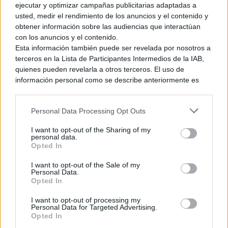
ejecutar y optimizar campañas publicitarias adaptadas a
usted, medir el rendimiento de los anuncios y el contenido y
obtener información sobre las audiencias que interactúan
con los anuncios y el contenido.
Esta información también puede ser revelada por nosotros a
terceros en la Lista de Participantes Intermedios de la IAB,
quienes pueden revelarla a otros terceros. El uso de
información personal como se describe anteriormente es
una parte integral de cómo operamos nuestro sitio web,
obtenemos ingresos para apoyar a nuestro personal y
Personal Data Processing Opt Outs
generamos contenido relevante para nuestra audiencia.
Puede obtener más información sobre nuestras prácticas de
I want to opt-out of the Sharing of my
recopilación y uso de datos en nuestra Política de
personal data.
Privacidad.
Opted In
Si desea optar por no divulgar su información personal a
I want to opt-out of the Sale of my
terceros por nuestra parte, utilice la siguiente opción de
Personal Data.
exclusión y confirme su selección. Tenga en cuenta que
Opted In
Ver también
después de que se procese su solicitud de exclusión, es
posible que continúe viendo anuncios basados en intereses
I want to opt-out of processing my
GTA 6 reconfirma su fecha de salida
Personal Data for Targeted Advertising.
basados en la información personal utilizada por nosotros o
Opted In
en información personal divulgada a terceros antes de su
22 mayo, 2026 21:55