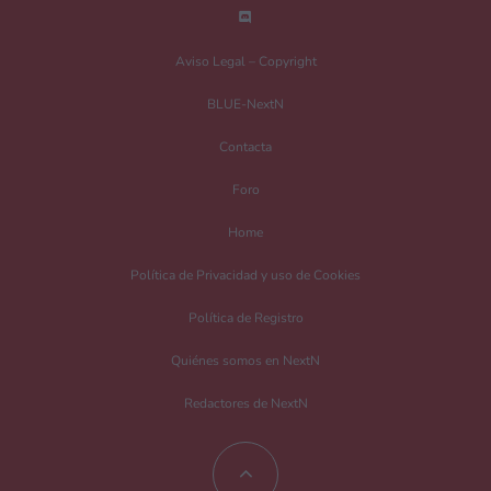
Nombre
*
Aviso Legal – Copyright
BLUE-NextN
Correo electrónico
*
Contacta
Foro
Guarda mi nombre, correo electrónico y web en este navegador para la
Home
próxima vez que comente.
Política de Privacidad y uso de Cookies
Recibir un correo electrónico con los siguientes comentarios a esta entrada.
Política de Registro
Recibir un correo electrónico con cada nueva entrada.
Quiénes somos en NextN
Redactores de NextN