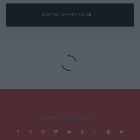
MOSTRAR COMENTARIOS (0)
Deja una respuesta
Tu dirección de correo electrónico no será publicada.
Los campos
obligatorios están marcados con
*
Comentario
*
COPYRIGHT © 2011-2026 NEXTN