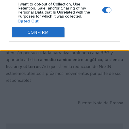
exclusión.
I want to opt-out of Collection, Use,
Puede optar por no participar en la divulgación adicional de
Retention, Sale, and/or Sharing of my
Personal Data that Is Unrelated with the
su información personal por parte de terceros en la Lista de
Purposes for which it was collected.
participantes intermedios de la IAB.
Opted Out
¿Listos para sobrevivir a un futuro devastado en el que la
única esperanza pasa por encontrar un artefacto que
CONFIRM
esconde la clave de toda la vida en el universo? Por lo
pronto, este metroidvania nos ha llamado poderosamente la
atención por su cuidada narrativa, profunda capa RPG y
apartado artístico
a medio camino entre lo gótico, la ciencia
ficción y el terror
. Así que sí, en la redacción de NextN
estaremos atentos a próximos movimientos por parte de sus
responsables.
Fuente: Nota de Prensa