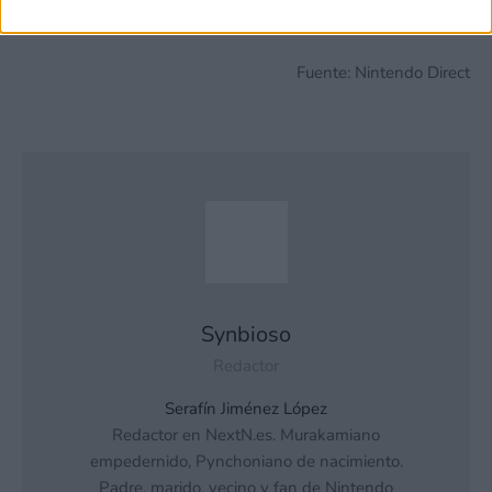
Fuente: Nintendo Direct
Synbioso
Redactor
Serafín Jiménez López
Redactor en NextN.es. Murakamiano
empedernido, Pynchoniano de nacimiento.
Padre, marido, vecino y fan de Nintendo