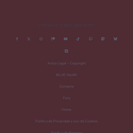
COPYRIGHT © 2011-2026 NEXTN
Nombre
*
Aviso Legal – Copyright
BLUE-NextN
Correo electrónico
*
Contacta
Foro
Guarda mi nombre, correo electrónico y web en este navegador para la
Home
próxima vez que comente.
Política de Privacidad y uso de Cookies
Recibir un correo electrónico con los siguientes comentarios a esta entrada.
Política de Registro