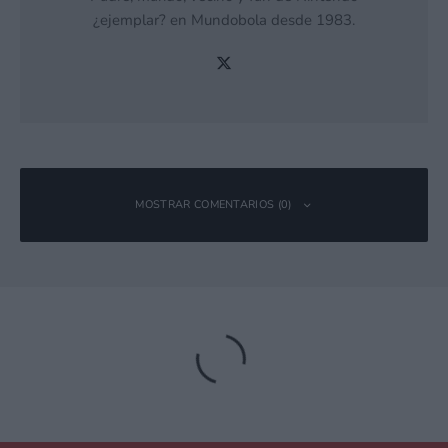
¿ejemplar? en Mundobola desde 1983.
MOSTRAR COMENTARIOS (0)
Deja una respuesta
Tu dirección de correo electrónico no será publicada.
Los campos
obligatorios están marcados con
*
Comentario
*