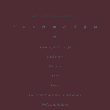
COPYRIGHT © 2011-2026 NEXTN
Nombre
*
Aviso Legal – Copyright
BLUE-NextN
Correo electrónico
*
Contacta
Foro
Guarda mi nombre, correo electrónico y web en este navegador para la
Home
próxima vez que comente.
Política de Privacidad y uso de Cookies
Recibir un correo electrónico con los siguientes comentarios a esta entrada.
Política de Registro