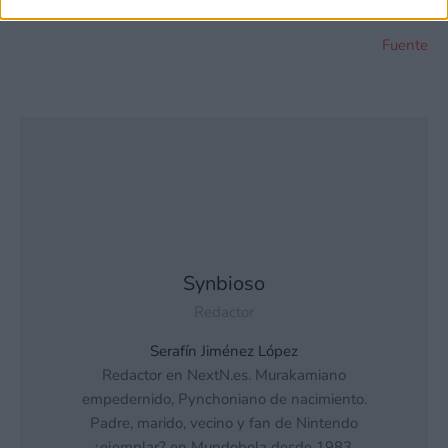
Fuente
Synbioso
Redactor
Serafín Jiménez López
Redactor en NextN.es. Murakamiano
empedernido, Pynchoniano de nacimiento.
Padre, marido, vecino y fan de Nintendo
¿ejemplar? en Mundobola desde 1983.