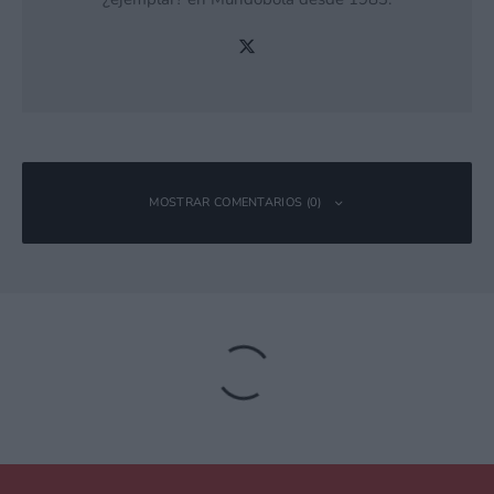
MOSTRAR COMENTARIOS (0)
Deja una respuesta
Tu dirección de correo electrónico no será publicada.
Los campos
obligatorios están marcados con
*
Comentario
*