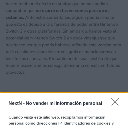
hacen temblar el efecto en sí, algo que hemos podido
comprobar que
no ocurre en las versiones para otros
sistemas.
Ante estos comentarios, alguien podría señalar
que esto es debido a la diferencia de poder entre Nintendo
Switch 2 y otras plataformas. Sin embargo, hemos visto el
potencial de Nintendo Switch 2 en otros videojuegos que
nos hacen ver que podría haberse refinado esta versión para
pulir cuestiones como los errores gráficos mencionados en
los efectos especiales. Probablemente sea cuestión de que
Supermassive Games consiga dominar la consola en futuros
proyectos.
NextN -
No vender mi información personal
Cuando visita este sitio web, recopilamos información
personal como direcciones IP, identificadores de cookies y