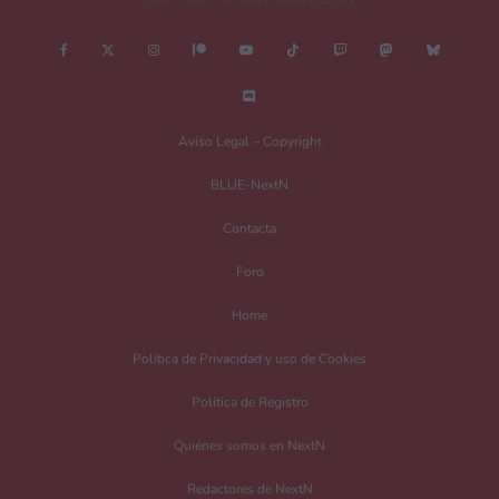
¿Es esto una review?
Aviso Legal – Copyright
No
Si
BLUE-NextN
Nombre
*
Contacta
Foro
Home
Correo electrónico
*
Política de Privacidad y uso de Cookies
Política de Registro
Guarda mi nombre, correo electrónico y web en este navegador para la
próxima vez que comente.
Quiénes somos en NextN
Redactores de NextN
Recibir un correo electrónico con los siguientes comentarios a esta entrada.