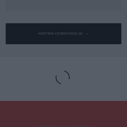
MOSTRAR COMENTARIOS (0)
Deja una respuesta
Tu dirección de correo electrónico no será publicada.
Los campos
obligatorios están marcados con
*
Comentario
*
COPYRIGHT © 2011-2026 NEXTN