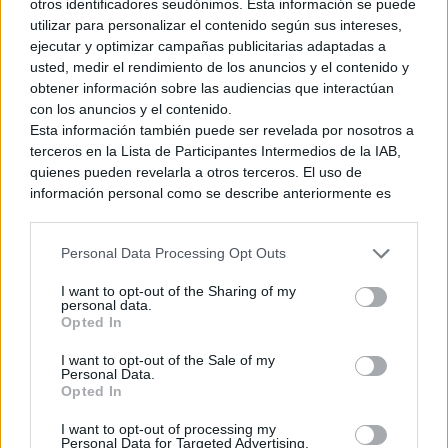
otros identificadores seudónimos. Esta información se puede
utilizar para personalizar el contenido según sus intereses,
ejecutar y optimizar campañas publicitarias adaptadas a
usted, medir el rendimiento de los anuncios y el contenido y
obtener información sobre las audiencias que interactúan
con los anuncios y el contenido.
Esta información también puede ser revelada por nosotros a
terceros en la Lista de Participantes Intermedios de la IAB,
quienes pueden revelarla a otros terceros. El uso de
información personal como se describe anteriormente es
una parte integral de cómo operamos nuestro sitio web,
obtenemos ingresos para apoyar a nuestro personal y
Personal Data Processing Opt Outs
generamos contenido relevante para nuestra audiencia.
Puede obtener más información sobre nuestras prácticas de
I want to opt-out of the Sharing of my
recopilación y uso de datos en nuestra Política de
personal data.
Privacidad.
Opted In
Si desea optar por no divulgar su información personal a
En cuanto al sonido esta Enhanced Edition gana en
I want to opt-out of the Sale of my
terceros por nuestra parte, utilice la siguiente opción de
Personal Data.
exclusión y confirme su selección. Tenga en cuenta que
profundidad
, algo que puedes notar si dispones de un
Opted In
después de que se procese su solicitud de exclusión, es
equipo compatible con sonido envolvente compatible con
posible que continúe viendo anuncios basados en intereses
I want to opt-out of processing my
PCM lineal 5.1. vía HDMI, o bien con unos auriculares
Personal Data for Targeted Advertising.
basados en la información personal utilizada por nosotros o