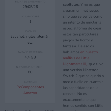
FECHA DE LANZAMIENTO
capítulos
. Y no es que
29/05/26
crearan un mal juego,
sino que se sentía como
Nº JUGADORES
1
un intento de emular la
especial forma de crear
IDIOMAS
estos tan particulares
Español, inglés, alemán,
juegos de horror y
etc.
fantasía. De eso os
hablamos
en nuestro
TAMAÑO DESCARGA
4,4 GB
análisis de Little
Nightmares III,
que tuvo
NUESTRA PUNTUACIÓN
una versión Nintendo
80
Switch 2 que se quedó a
medio fuelle en cuanto a
COMPRAR
PcComponentes
las capacidades de la
Amazon
consola. No es
exactamente lo que
hemos sentido con Little