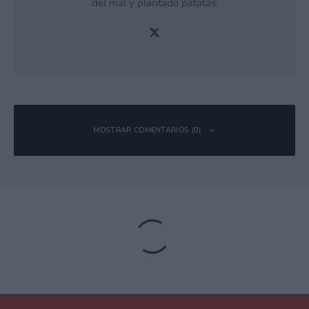
del mal y plantado patatas.
MOSTRAR COMENTARIOS (0)
Deja una respuesta
Tu dirección de correo electrónico no será publicada.
Los campos
obligatorios están marcados con
*
Comentario
*