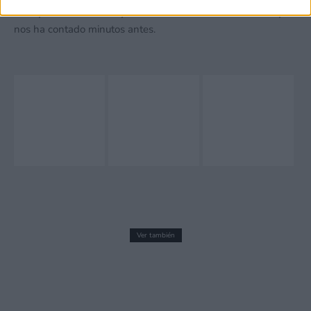
arte que tiene al bailar y entender con solo verle todo lo que
nos ha contado minutos antes.
Ver también
Captain Tsubasa 2: World Fighters
llegará a Switch 2 este verano. Y lo
celebra con nuevo tráiler, entrevistas,
reservas y mucho más
13 mayo, 2026 22:53