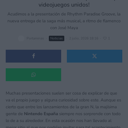
videojuegos unidos!
Acudimos a la presentación de Rhythm Paradise Groove, la
nueva entrega de la saga más musical, a ritmo de flamenco
con José Maya
Portaminas
·
Noticias
·
2 julio, 2026 18:16
·
1
Muchas presentaciones suelen ser cosa de explicar de que
va el propio juego y alguna curiosidad sobre este. Aunque es
cierto que entre los lanzamientos de la gran N, la majísima
gente de
Nintendo España
siempre nos sorprende con todo
lo de a su alrededor. En esta ocasión nos han llevado al
mejor sitio al que nos podrían invitar para tal acontecimiento.