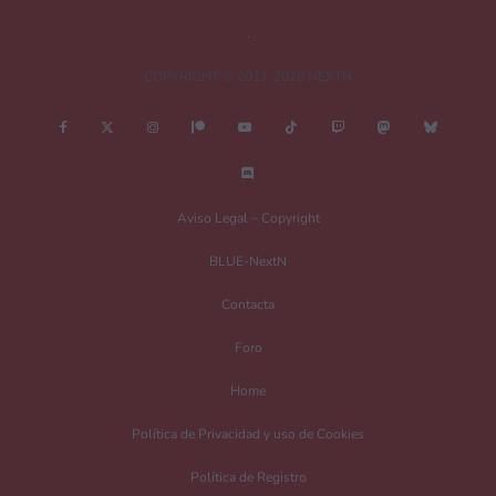
COPYRIGHT © 2011-2026 NEXTN
Nombre
*
Aviso Legal – Copyright
BLUE-NextN
Correo electrónico
*
Contacta
Foro
Guarda mi nombre, correo electrónico y web en este navegador para la
Home
próxima vez que comente.
Política de Privacidad y uso de Cookies
Recibir un correo electrónico con los siguientes comentarios a esta entrada.
Política de Registro