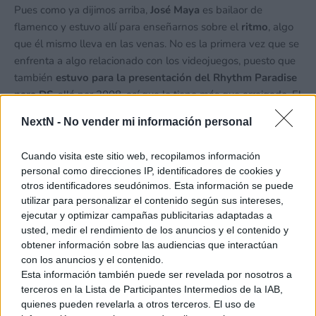
Pues como ya dijimos arriba,
José Maya
es bailaor de
flamenco y estuvo allí para enseñarnos sobre el
ritmo
, algo
que él mismo lleva en las venas. No es la primera vez que se
enfrenta a algo relacionado con los videojuegos, puesto que
también
estuvo para la presentación del Rhythm Paradise
para DS
, allá por 2008, así que lo tiene más que arraigado. El
caso es que el ritmo es algo muy especial para su vida, de las
NextN -
No vender mi información personal
cosas más importantes.
La música y el ritmo son el
verdadero lenguaje universal
. Todo lo que nos rodea se rige
Cuando visita este sitio web, recopilamos información
por un compás rítmico como el movimiento de los astros, los
personal como direcciones IP, identificadores de cookies y
planetas, la vibración de la luz o las olas del mar. Es más,
otros identificadores seudónimos. Esta información se puede
hasta dentro de nosotros, en
nuestro propio pulso
.
utilizar para personalizar el contenido según sus intereses,
ejecutar y optimizar campañas publicitarias adaptadas a
usted, medir el rendimiento de los anuncios y el contenido y
obtener información sobre las audiencias que interactúan
Según nos cuenta, el tuvo la suerte de nacer en una cultura
con los anuncios y el contenido.
donde los padres transmiten la música y el ritmo como un
Esta información también puede ser revelada por nosotros a
juego de niños. Antes de hablar ya saben como tocar las
terceros en la Lista de Participantes Intermedios de la IAB,
palmas, cantar, bailar, a sentir. Una tradición que se está
quienes pueden revelarla a otros terceros. El uso de