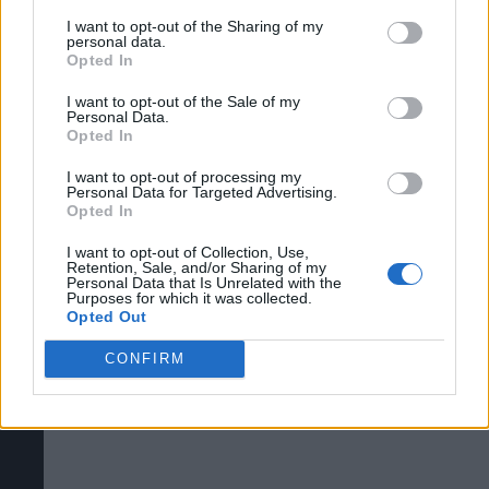
Puede obtener más información sobre nuestras prácticas de
I want to opt-out of the Sharing of my
Todos los códigos de desbloqueo de skins
recopilación y uso de datos en nuestra Política de
personal data.
Privacidad.
Opted In
de Denshattack! (Ironmouse, CDawg, Eric
Si desea optar por no divulgar su información personal a
I want to opt-out of the Sale of my
terceros por nuestra parte, utilice la siguiente opción de
Rodriguez, Pazos64, Rangugamer y
Personal Data.
exclusión y confirme su selección. Tenga en cuenta que
Opted In
muchos más)
después de que se procese su solicitud de exclusión, es
posible que continúe viendo anuncios basados en intereses
I want to opt-out of processing my
Personal Data for Targeted Advertising.
basados en la información personal utilizada por nosotros o
VÍDEOS
Opted In
en información personal divulgada a terceros antes de su
VÍDEOS
exclusión.
I want to opt-out of Collection, Use,
Puede optar por no participar en la divulgación adicional de
Retention, Sale, and/or Sharing of my
Personal Data that Is Unrelated with the
su información personal por parte de terceros en la Lista de
Purposes for which it was collected.
participantes intermedios de la IAB.
Opted Out
CONFIRM