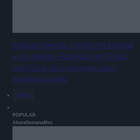
Podcast Nintendo: PodNN #84 Especial
«¡YA HEMOS PROBADO NINTENDO
SWITCH 2! Os lo contamos todo y
resolvemos dudas
FORO
POPULAR
Ahora
Semana
Mes