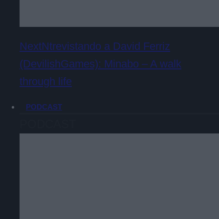
NextNtrevistando a David Ferriz
(DevilishGames): Minabo – A walk
through life
PODCAST
PODCAST