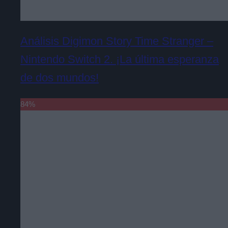
Análisis Digimon Story Time Stranger –
Nintendo Switch 2. ¡La última esperanza
de dos mundos!
84
%