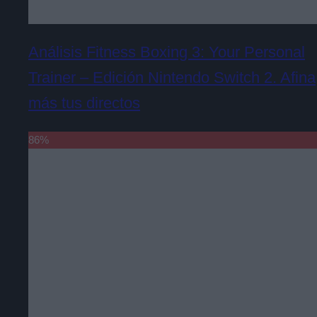
Análisis Fitness Boxing 3: Your Personal
Trainer – Edición Nintendo Switch 2. Afina
más tus directos
86
%