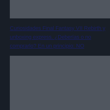
Curiosidades Final Fantasy VII Rebirth y
unboxing express. ¿Deberías o no
comprarlo? En un principio: NO