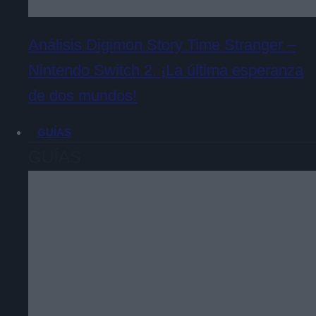
Análisis Digimon Story Time Stranger –
Nintendo Switch 2. ¡La última esperanza
de dos mundos!
GUÍAS
GUÍAS