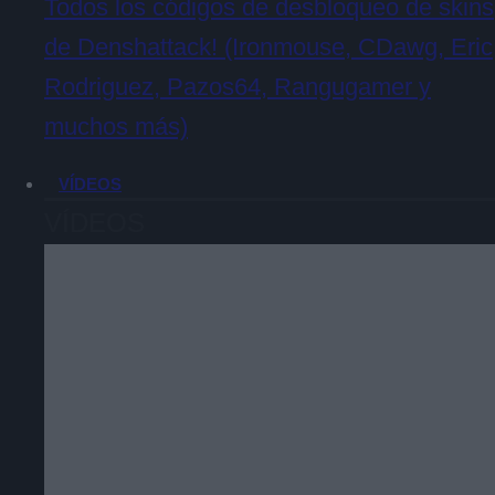
Todos los códigos de desbloqueo de skins
de Denshattack! (Ironmouse, CDawg, Eric
Rodriguez, Pazos64, Rangugamer y
muchos más)
VÍDEOS
VÍDEOS