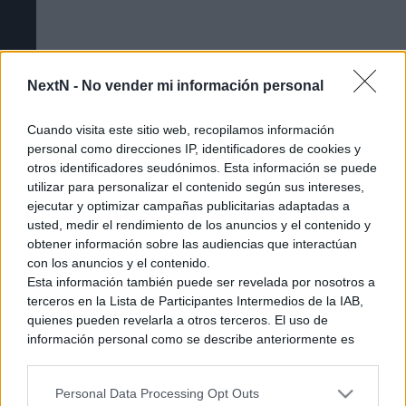
NextN -
No vender mi información personal
[GUÍA] Todos los amiibo de Splatoon
Cuando visita este sitio web, recopilamos información
Raiders y qué desbloquean
personal como direcciones IP, identificadores de cookies y
otros identificadores seudónimos. Esta información se puede
utilizar para personalizar el contenido según sus intereses,
ejecutar y optimizar campañas publicitarias adaptadas a
usted, medir el rendimiento de los anuncios y el contenido y
obtener información sobre las audiencias que interactúan
con los anuncios y el contenido.
Esta información también puede ser revelada por nosotros a
terceros en la Lista de Participantes Intermedios de la IAB,
quienes pueden revelarla a otros terceros. El uso de
información personal como se describe anteriormente es
una parte integral de cómo operamos nuestro sitio web,
obtenemos ingresos para apoyar a nuestro personal y
Personal Data Processing Opt Outs
generamos contenido relevante para nuestra audiencia.