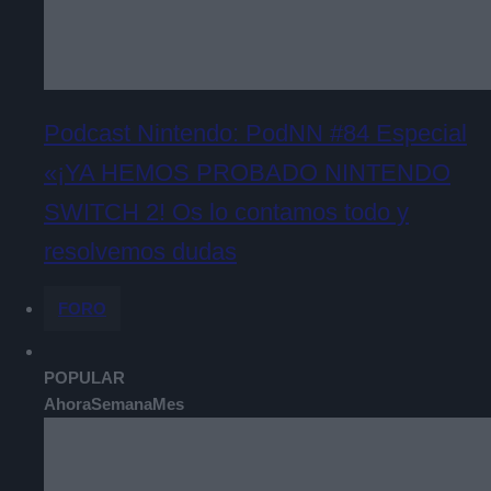
Podcast Nintendo: PodNN #84 Especial
«¡YA HEMOS PROBADO NINTENDO
SWITCH 2! Os lo contamos todo y
resolvemos dudas
FORO
POPULAR
Ahora
Semana
Mes