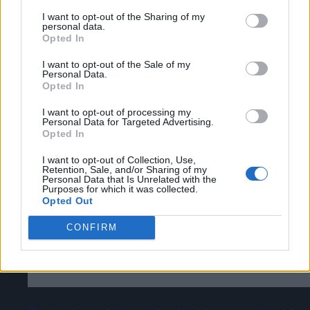
Puede obtener más información sobre nuestras prácticas de
I want to opt-out of the Sharing of my
recopilación y uso de datos en nuestra Política de
personal data.
Privacidad.
Opted In
Cómo acceder a la beta cerrada de The
Si desea optar por no divulgar su información personal a
Duskbloods [Tutorial]
I want to opt-out of the Sale of my
terceros por nuestra parte, utilice la siguiente opción de
Personal Data.
exclusión y confirme su selección. Tenga en cuenta que
Opted In
después de que se procese su solicitud de exclusión, es
posible que continúe viendo anuncios basados en intereses
I want to opt-out of processing my
Personal Data for Targeted Advertising.
basados en la información personal utilizada por nosotros o
Opted In
en información personal divulgada a terceros antes de su
exclusión.
I want to opt-out of Collection, Use,
Puede optar por no participar en la divulgación adicional de
Retention, Sale, and/or Sharing of my
Personal Data that Is Unrelated with the
su información personal por parte de terceros en la Lista de
Purposes for which it was collected.
participantes intermedios de la IAB.
Opted Out
CONFIRM