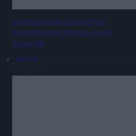
NextNtrevistando a David Ferriz
(DevilishGames): Minabo – A walk
through life
PODCAST
PODCAST