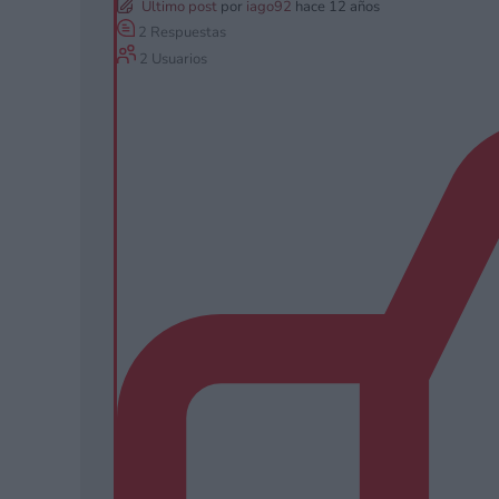
Último post
por
iago92
hace 12 años
2
Respuestas
2
Usuarios