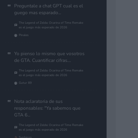
Preguntale a chat GPT cual es el
guego mas esparado...
The Legend of Zelda: Ocarina of Time Remake
es el juego más esperado de 2026
Pinales
Yo pienso lo mismo que vosotros
de GTA. Cuantificar cifras....
The Legend of Zelda: Ocarina of Time Remake
es el juego más esperado de 2026
Gutur 89
Nota aclaratoria de sus
responsables: "Ya sabemos que
GTA 6...
The Legend of Zelda: Ocarina of Time Remake
es el juego más esperado de 2026
Synbioso