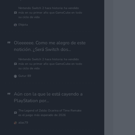
Nintendo Switch 2 hace historia: ha vendido
más en su primer año que GameCube en todo
su ciclo de vida
Efejota
Oleeeeee. Como me alegro de este
notición. ¿Será Switch dos...
Nintendo Switch 2 hace historia: ha vendido
más en su primer año que GameCube en todo
su ciclo de vida
Gutur 89
Aún con la que le está cayendo a
PlayStation por...
The Legend of Zelda: Ocarina of Time Remake
es el juego más esperado de 2026
alias79