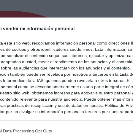
o vender mi información personal
ta este sitio web, recopilamos información personal como direcciones I
ores de cookies y otros identificadores seudónimos. Esta información s
a personalizar el contenido según sus intereses, ejecutar y optimizar 
s adaptadas a usted, medir el rendimiento de los anuncios y el conteni
 sobre las audiencias que interactúan con los anuncios y el contenido.
ación también puede ser revelada por nosotros a terceros en la Lista d
s Intermedios de la IAB, quienes pueden revelarla a otros terceros. El
 personal como se describe anteriormente es una parte integral de có
estro sitio web, obtenemos ingresos para apoyar a nuestro personal 
ontenido relevante para nuestra audiencia. Puede obtener más infor
as prácticas de recopilación y uso de datos en nuestra Política de Pri
ar por no divulgar su información personal a terceros por nuestra parte,
pción de exclusión y confirme su selección. Tenga en cuenta que desp
su solicitud de exclusión, es posible que continúe viendo anuncios ba
asados en la información personal utilizada por nosotros o en informac
l Data Processing Opt Outs