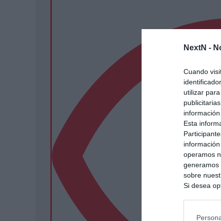
NextN -
N
Cuando visi
identificad
utilizar par
publicitaria
información
Esta inform
Participante
información
operamos nu
generamos c
sobre nuestr
Si desea opt
siguiente o
se procese 
intereses b
Persona