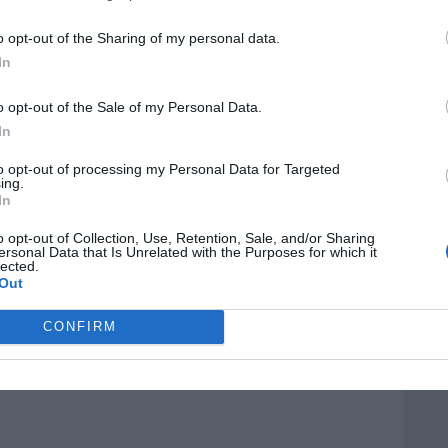
 terceros antes de su exclusión.
por no participar en la divulgación adicional de su información person
o opt-out of the Sharing of my personal data.
en la Lista de participantes intermedios de la IAB.
In
o opt-out of the Sale of my Personal Data.
In
to opt-out of processing my Personal Data for Targeted
ing.
In
o opt-out of Collection, Use, Retention, Sale, and/or Sharing
ersonal Data that Is Unrelated with the Purposes for which it
lected.
Out
CONFIRM