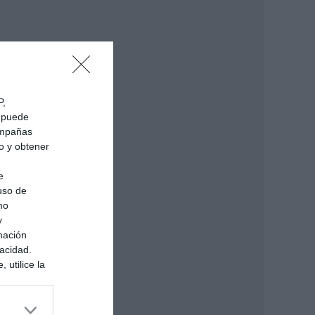
P,
e puede
campañas
do y obtener
e
 uso de
mo
y
mación
vacidad.
 utilice la
ués de que
sados en
ión personal