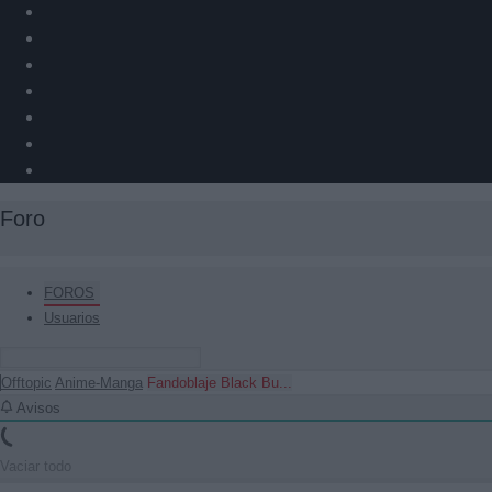
Foro
FOROS
Usuarios
Offtopic
Anime-Manga
Fandoblaje Black Bu...
Avisos
Vaciar todo