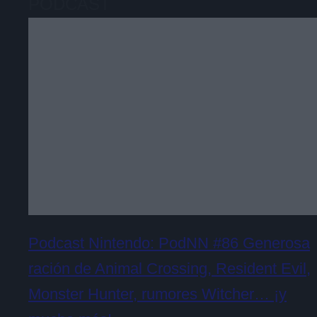
PODCAST
Podcast Nintendo: PodNN #86 Generosa
ración de Animal Crossing, Resident Evil,
Monster Hunter, rumores Witcher… ¡y