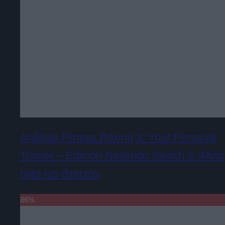
Análisis Fitness Boxing 3: Your Personal
Trainer – Edición Nintendo Switch 2. Afina
más tus directos
86
%