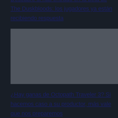
The Duskbloods: los jugadores ya están
recibiendo respuesta
¿Hay ganas de Octopath Traveler 3? Si
hacemos caso a su productor, más vale
que nos preparemos