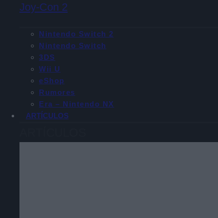
Joy-Con 2
Nintendo Switch 2
Nintendo Switch
3DS
Wii U
eShop
Rumores
Era – Nintendo NX
ARTÍCULOS
ARTÍCULOS