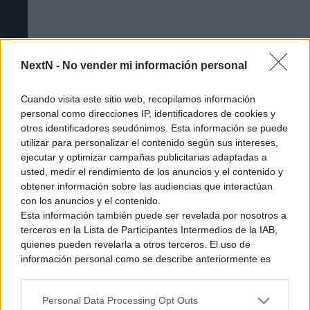
NextN -
No vender mi información personal
Cuando visita este sitio web, recopilamos información
personal como direcciones IP, identificadores de cookies y
otros identificadores seudónimos. Esta información se puede
utilizar para personalizar el contenido según sus intereses,
ejecutar y optimizar campañas publicitarias adaptadas a
usted, medir el rendimiento de los anuncios y el contenido y
obtener información sobre las audiencias que interactúan
Cómo acceder a la beta cerrada de The
con los anuncios y el contenido.
Esta información también puede ser revelada por nosotros a
Duskbloods [Tutorial]
terceros en la Lista de Participantes Intermedios de la IAB,
quienes pueden revelarla a otros terceros. El uso de
información personal como se describe anteriormente es
una parte integral de cómo operamos nuestro sitio web,
obtenemos ingresos para apoyar a nuestro personal y
Personal Data Processing Opt Outs
generamos contenido relevante para nuestra audiencia.