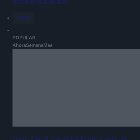
resolvemos dudas
FORO
POPULAR
Ahora
Semana
Mes
Descubre si has entrado en la beta de