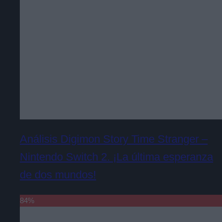
Análisis Digimon Story Time Stranger –
Nintendo Switch 2. ¡La última esperanza
de dos mundos!
84
%